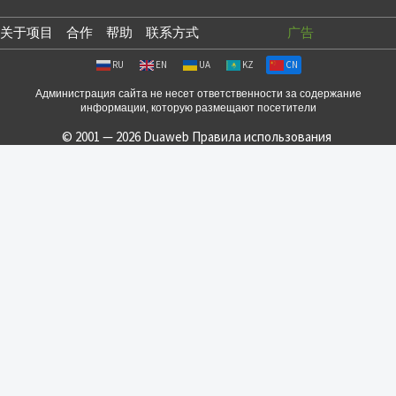
关于项目
合作
帮助
联系方式
广告
RU
EN
UA
KZ
CN
Администрация сайта не несет ответственности за содержание
информации, которую размещают посетители
© 2001 — 2026 Duaweb
Правила использования