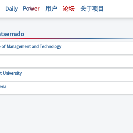
Daily
用户
论坛
关于项目
tserrado
e of Management and Technology
t University
eria