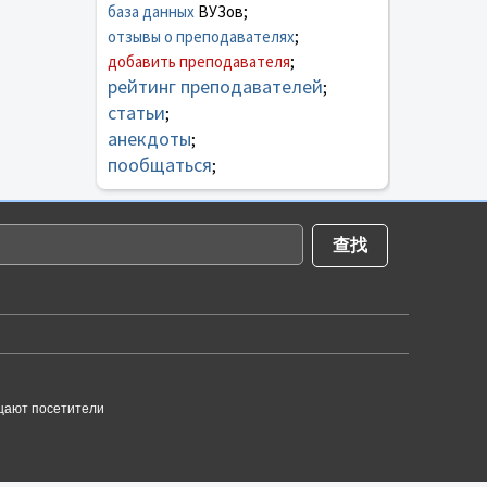
база данных
ВУЗов;
отзывы о преподавателях
;
добавить преподавателя
;
рейтинг преподавателей
;
статьи
;
анекдоты
;
пообщаться
;
щают посетители