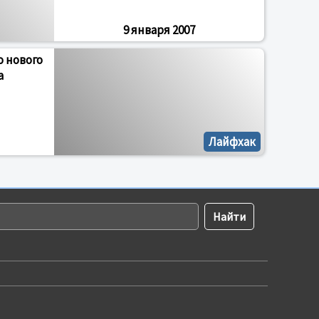
9 января 2007
о нового
а
Лайфхак