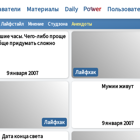
аватели
Материалы
Daily
Пользоват
Лайфстайл
Мнение
Студзона
Анекдоты
шие часы. Чего-либо проще
бще придумать сложно
Лайфхак
9 января 2007
Мумии живут
Лайфхак
9 января 2007
Дата конца света