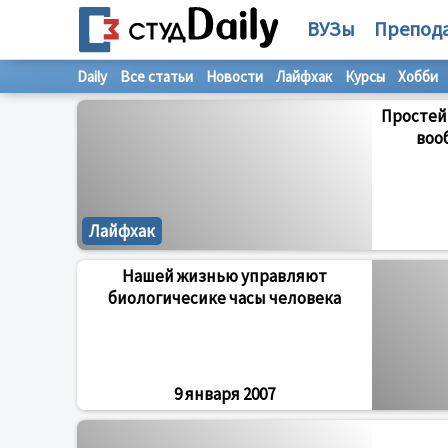
ВУЗы
Препод
Daily
Все статьи
Новости
Лайфхак
Курсы
Хобби
Простей
воо
Лайфхак
Нашей жизнью управляют
биологичесике часы человека
9 января 2007