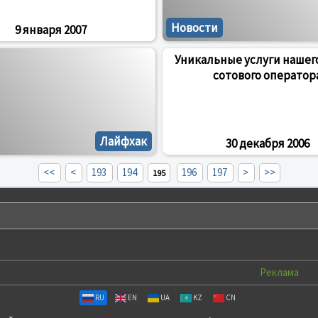
Новости
9 января 2007
Уникальные услуги нашег
сотового оператор
Лайфхак
30 декабря 2006
<<
<
193
194
196
197
>
>>
195
Реклама
RU
EN
UA
KZ
CN