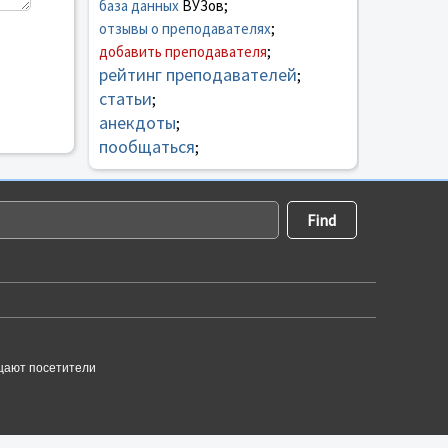
база данных
ВУЗов;
отзывы о преподавателях
;
добавить преподавателя
;
рейтинг преподавателей
;
статьи
;
анекдоты
;
пообщаться
;
щают посетители