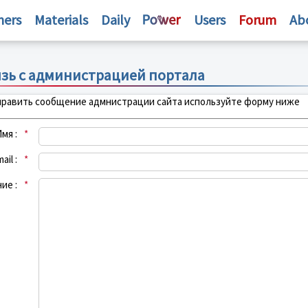
hers
Materials
Daily
Users
Forum
Ab
язь с администрацией портала
тправить сообщение адмнистрации сайта используйте форму ниже
мя :
*
ail :
*
ие :
*