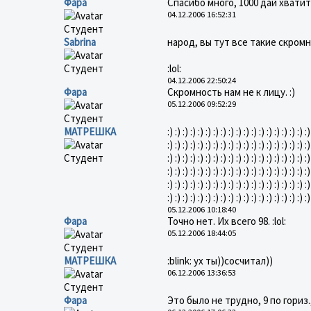
Фара
Спасибо много, 1000 дай хватит. :)
04.12.2006 16:52:31
Студент
Sabrina
народ, вы тут все такие скромны
Студент
:lol:
04.12.2006 22:50:24
Фара
Скромность нам не к лицу. :)
05.12.2006 09:52:29
Студент
МАТРЕШКА
:) :) :) :) :) :) :) :) :) :) :) :) :) :) :) :) :) :) :)
:) :) :) :) :) :) :) :) :) :) :) :) :) :) :) :) :) :) :)
Студент
:) :) :) :) :) :) :) :) :) :) :) :) :) :) :) :) :) :) :)
:) :) :) :) :) :) :) :) :) :) :) :) :) :) :) :) :) :) :)
:) :) :) :) :) :) :) :) :) :) :) :) :) :) :) :) :) :) :)
:) :) :) :) :) :) :) :) :) :) :) :) :) :) :) :) :)
05.12.2006 10:18:40
Фара
Точно нет. Их всего 98. :lol:
05.12.2006 18:44:05
Студент
МАТРЕШКА
:blink: ух ты))сосчитал))
06.12.2006 13:36:53
Студент
Фара
Это было не трудно, 9 по гориз., 10