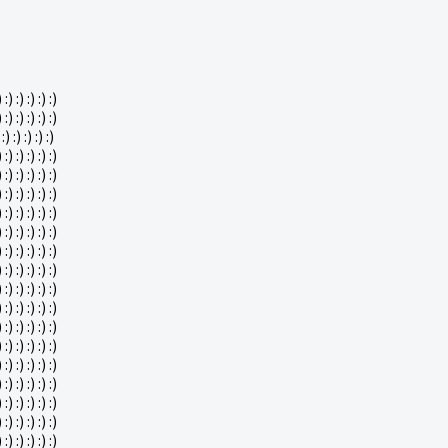
) :) :) :) :) :)
) :) :) :) :) :)
 :) :) :) :) :)
) :) :) :) :) :)
) :) :) :) :) :)
) :) :) :) :) :)
) :) :) :) :) :)
) :) :) :) :) :)
) :) :) :) :) :)
) :) :) :) :) :)
) :) :) :) :) :)
) :) :) :) :) :)
) :) :) :) :) :)
) :) :) :) :) :)
) :) :) :) :) :)
) :) :) :) :) :)
) :) :) :) :) :)
) :) :) :) :) :)
) :) :) :) :) :)