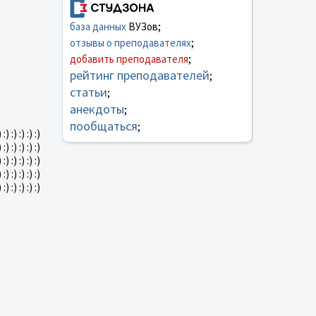
база данных
ВУЗов;
отзывы о преподавателях
;
добавить преподавателя
;
рейтинг преподавателей
;
статьи
;
анекдоты
;
пообщаться
;
) :) :) :) :) :)
) :) :) :) :) :)
) :) :) :) :) :)
) :) :) :) :) :)
) :) :) :) :) :)