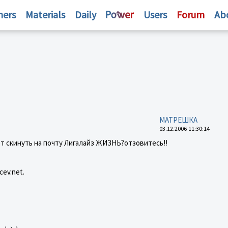
hers
Materials
Daily
Users
Forum
Ab
МАТРЕШКА
03.12.2006 11:30:14
т скинуть на почту Лигалайз ЖИЗНЬ?отзовитесь!!
cev.net.