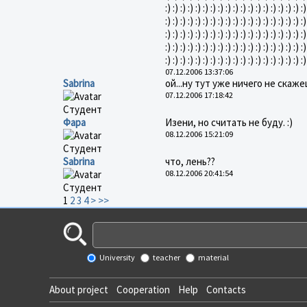
:) :) :) :) :) :) :) :) :) :) :) :) :) :) :) :) :) :) :)
:) :) :) :) :) :) :) :) :) :) :) :) :) :) :) :) :) :) :)
:) :) :) :) :) :) :) :) :) :) :) :) :) :) :) :) :) :) :)
:) :) :) :) :) :) :) :) :) :) :) :) :) :) :) :) :) :) :)
:) :) :) :) :) :) :) :) :) :) :) :) :) :) :) :) :) :) :)
07.12.2006 13:37:06
Sabrina
ой...ну тут уже ничего не скаже
07.12.2006 17:18:42
Студент
Фара
Изени, но считать не буду. :)
08.12.2006 15:21:09
Студент
Sabrina
что, лень??
08.12.2006 20:41:54
Студент
1
2
3
4
>
>>
University
teacher
material
About project
Cooperation
Help
Contacts