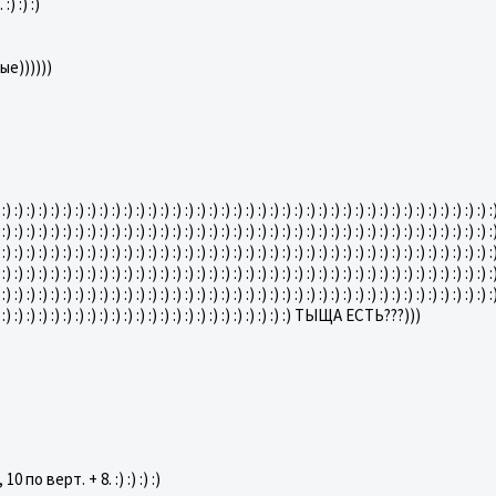
 :) :)
е))))))
 :) :) :) :) :) :) :) :) :) :) :) :) :) :) :) :) :) :) :) :) :) :) :) :) :) :) :) :) :) :) :) :) :) :) :) :) :) :) :) :) :
 :) :) :) :) :) :) :) :) :) :) :) :) :) :) :) :) :) :) :) :) :) :) :) :) :) :) :) :) :) :) :) :) :) :) :) :) :) :) :) :) :
 :) :) :) :) :) :) :) :) :) :) :) :) :) :) :) :) :) :) :) :) :) :) :) :) :) :) :) :) :) :) :) :) :) :) :) :) :) :) :) :) :
 :) :) :) :) :) :) :) :) :) :) :) :) :) :) :) :) :) :) :) :) :) :) :) :) :) :) :) :) :) :) :) :) :) :) :) :) :) :) :) :) :
 :) :) :) :) :) :) :) :) :) :) :) :) :) :) :) :) :) :) :) :) :) :) :) :) :) :) :) :) :) :) :) :) :) :) :) :) :) :) :) :) :
 :) :) :) :) :) :) :) :) :) :) :) :) :) :) :) :) :) :) :) :) :) :) :) :) :) :) ТЫЩА ЕСТЬ???)))
 по верт. + 8. :) :) :) :)