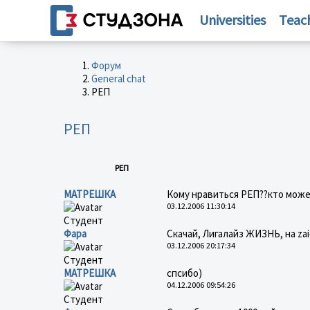
Universities
Teac
Форум
General chat
РЕП
РЕП
РЕП
МАТРЕШКА
Кому нравиться РЕП??кто може
03.12.2006 11:30:14
Студент
Фара
Скачай, Лигалайз ЖИЗНЬ, на zai
03.12.2006 20:17:34
Студент
МАТРЕШКА
спсибо)
04.12.2006 09:54:26
Студент