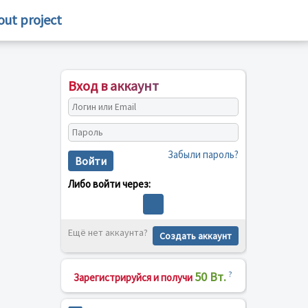
out project
Вход в аккаунт
Забыли пароль?
Войти
Либо войти через:
Ещё нет аккаунта?
Создать аккаунт
50 Вт.
?
Зарегистрируйся и получи