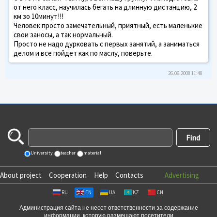
от него класс, научилась бегать на длинную дистанцию, 2
км зо 10минут!!!
Человек просто замечательный, приятный, есть маленькие
свои заносы, а так нормальный.
Просто не надо дурковать с первых занятий, а заниматься
делом и все пойдет как по маслу, поверьте.
26.06.2008 11:48
University
teacher
material
About project
Cooperation
Help
Contacts
Advertising
RU
EN
UA
KZ
CN
Администрация сайта не несет ответственности за содержание
информации, которую размещают посетители