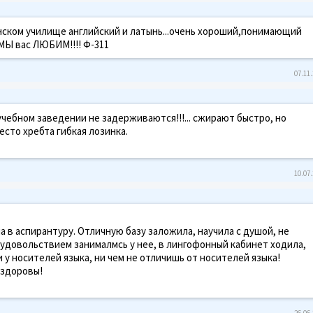
ском училище английский и латынь...очень хороший,понимающий
МЫ вас ЛЮБИМ!!!! Ф-311
07.11.
чебном заведении не задерживаются!!!... сжирают быстро, но
есто хребта гибкая лозинка.
10.07.
шла в аспирантуру. Отличную базу заложила, научила с душой, не
С удовольствием занималмсь у нее, в лингофонный кабинет ходила,
 у носителей языка, ни чем не отличишь от носителей языка!
 здоровы!
26.06.