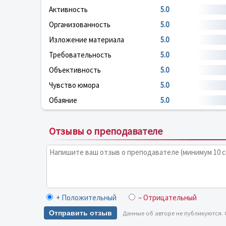
Активность
5.0
Организованность
5.0
Изложение материала
5.0
Требовательность
5.0
Объективность
5.0
Чувство юмора
5.0
Обаяние
5.0
Отзывы о преподавателе
+ Положительный
– Отрицательный
Отправить отзыв
Данные об авторе не публикуются.