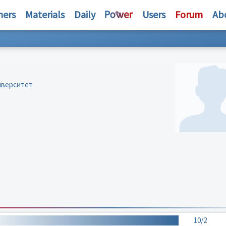
hers
Materials
Daily
Users
Forum
Ab
иверситет
10/2