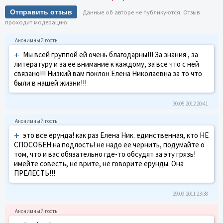
Отправить отзыв
Данные об авторе не публикуются. Отзыв
проходит модерацию.
+
Мы всей группой ей очень благодарны!!! За знания , за
литературу и за ее внимание к каждому, за все что с ней
связано!!! Низкий вам поклон Елена Николаевна за то что
были в нашей жизни!!!
30.05.2012 20:41
+
это все ерунда! как раз Елена Ник. единственная, кто НЕ
СПОСОБЕН на подлость! не надо ее чернить, подумайте о
том, что и вас обязательно где-то обсудят за эту грязь!
имейте совесть, не врите, не говорите ерунды. Она
ПРЕЛЕСТЬ!!!
29.09.2011 23:38