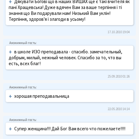
+
Дякувати Богові що в наших ВИШАХ ще є такі вчителя як
пані Хращевська! Дуже вдячен Вам за ваше терпіння і ті
знання що Ви подарували нам! Низький Вам уклін!
Терпіння, здоров'я і злагоди в усьому!
17.10.2010 19:04
+
в школе ИЗО преподавала - спасибо. замечательный,
добрым, милый, нежный человек. Спасибо за то, что вы
есть, всех благ!
25.09.2010 01:26
+
хорошая преподавальница
22.05.2010 14:14
+
Супер женщина!!! Дай Бог Вам всего что пожелаете!!!!