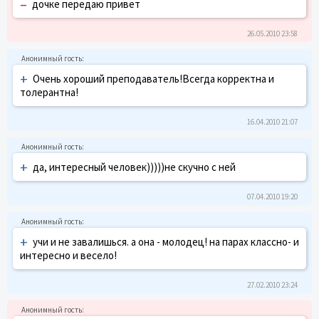
–
дочке передаю привет
26.05.2010 23:58
+
Очень хороший преподаватель!Всегда корректна и
толерантна!
16.04.2010 21:07
+
да, интересный человек)))))не скучно с ней
07.04.2010 19:20
+
учи и не завалишься. а она - молодец! на парах классно- и
интересно и весело!
27.02.2010 23:24