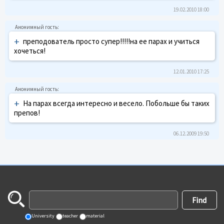
19.02.2010 18:00
+
преподователь просто супер!!!!!на ее парах и учиться
хочеться!
12.01.2010 17:25
+
На парах всегда интересно и весело. Побольше бы таких
препов!
06.12.2009 19:50
University
teacher
material