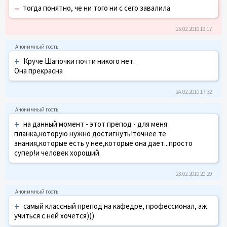
–
тогда понятно, че ни того ни с сего завалила
25.02.2010 19:17
+
Круче Шапочки почти никого нет.
Она прекрасна
24.02.2010 17:32
+
на данный момент - этот препод - для меня
планка,которую нужно достигнуть!точнее те
знания,которые есть у нее,которые она дает...просто
супер!и человек хороший.
23.02.2010 20:29
+
самый классный препод на кафедре, профессионал, аж
учиться с ней хочется)))