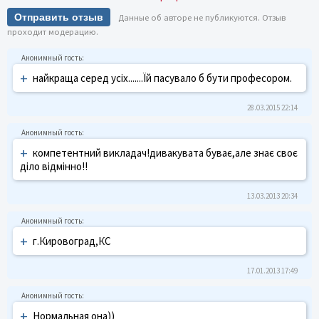
Отправить отзыв
Данные об авторе не публикуются. Отзыв
проходит модерацию.
+
найкраща серед усіх.......Їй пасувало б бути професором.
28.03.2015 22:14
+
компетентний викладач!дивакувата буває,але знає своє
діло відмінно!!
13.03.2013 20:34
+
г.Кировоград,КС
17.01.2013 17:49
+
Нормальная она))