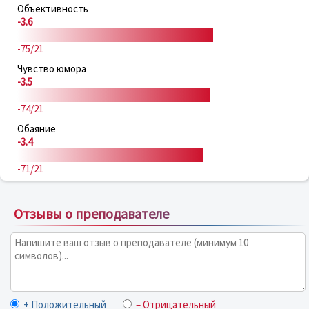
Объективность
-3.6
-75/21
Чувство юмора
-3.5
-74/21
Обаяние
-3.4
-71/21
Отзывы о преподавателе
+ Положительный
– Отрицательный