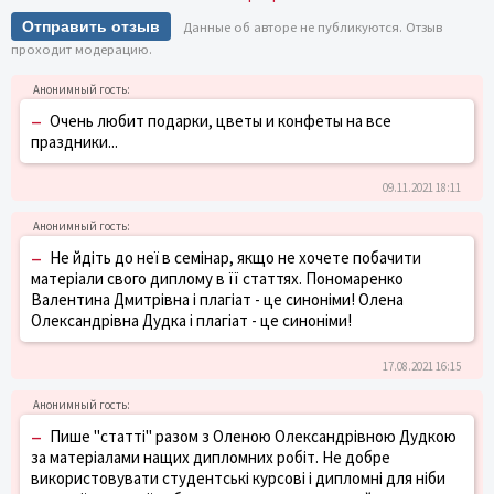
Отправить отзыв
Данные об авторе не публикуются. Отзыв
проходит модерацию.
–
Очень любит подарки, цветы и конфеты на все
праздники...
09.11.2021 18:11
–
Не йдіть до неї в семінар, якщо не хочете побачити
матеріали свого диплому в її статтях. Пономаренко
Валентина Дмитрівна і плагіат - це синоніми! Олена
Олександрівна Дудка і плагіат - це синоніми!
17.08.2021 16:15
–
Пише "статті" разом з Оленою Олександрівною Дудкою
за матеріалами нащих дипломних робіт. Не добре
використовувати студентські курсові і дипломні для ніби