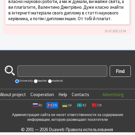
власної наукової роботи, а ми ж думали, ви майже свята, а
ви плагіатите, Валентино Дмитрівно. Дуже класно знайти
в інтернеті матеріали свого диплому в статті наукового
керівника, а потім і дипломи інших. От тобі й плагіат.
31.07.2021 15:54
University
teacher
material
About project
Cooperation
Help
Contacts
Advertising
RU
EN
UA
KZ
CN
Администрация сайта не несет ответственности за содержание
информации, которую размещают посетители
© 2001 — 2026 Duaweb
Правила использования