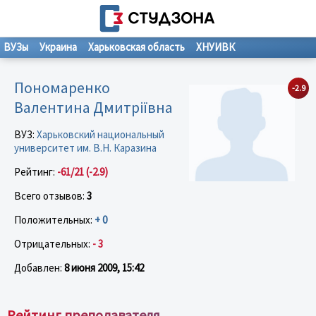
ВУЗы
Украина
Харьковская область
ХНУИВК
Пономаренко
-2.9
Валентина Дмитріївна
ВУЗ:
Харьковский национальный
университет им. В.Н. Каразина
Рейтинг:
-61/21 (-2.9)
Всего отзывов:
3
Положительных:
+ 0
Отрицательных:
- 3
Добавлен:
8 июня 2009, 15:42
Рейтинг преподавателя