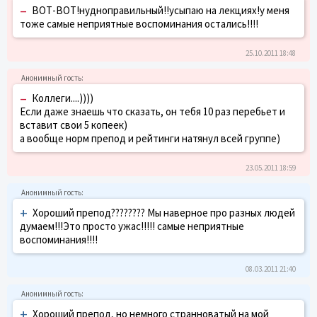
–
ВОТ-ВОТ!нудноправильный!!усыпаю на лекциях!у меня
тоже самые неприятные воспоминания остались!!!!
25.10.2011 18:48
–
Коллеги....))))
Если даже знаешь что сказать, он тебя 10 раз перебьет и
вставит свои 5 копеек)
а вообще норм препод и рейтинги натянул всей группе)
23.05.2011 18:59
+
Хороший препод???????? Мы наверное про разных людей
думаем!!!Это просто ужас!!!!! самые неприятные
воспоминания!!!!
08.03.2011 21:40
+
Хороший препод, но немного странноватый на мой