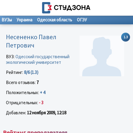
ВУЗы
Украина
Одесская область
ОГЭУ
Несененко Павел
1.3
Петрович
ВУЗ:
Одесский государственный
экологический университет
Рейтинг:
8/6 (1.3)
Всего отзывов:
7
Положительных:
+ 4
Отрицательных:
- 3
Добавлен:
12 ноября 2009, 12:18
Рейтинг преподавателя