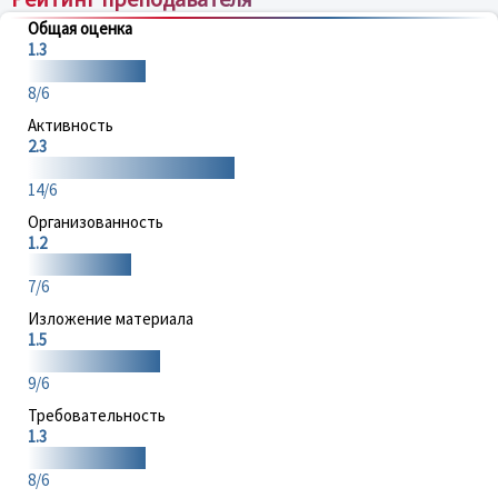
Общая оценка
1.3
8/6
Активность
2.3
14/6
Организованность
1.2
7/6
Изложение материала
1.5
9/6
Требовательность
1.3
8/6