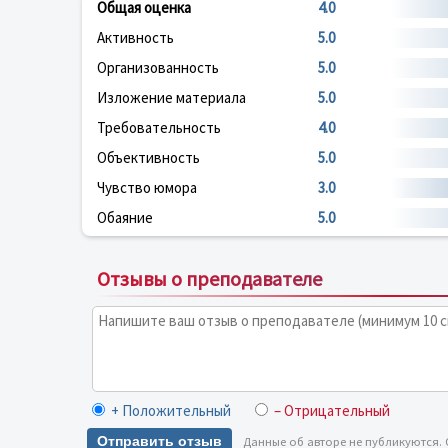
Общая оценка
4.0
Активность
5.0
Организованность
5.0
Изложение материала
5.0
Требовательность
4.0
Объективность
5.0
Чувство юмора
3.0
Обаяние
5.0
Отзывы о преподавателе
+ Положительный
– Отрицательный
Отправить отзыв
Данные об авторе не публикуются.