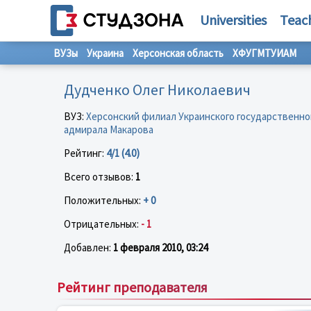
Universities
Teac
ВУЗы
Украина
Херсонская область
ХФУГМТУИАМ
Дудченко Олег Николаевич
ВУЗ:
Херсонский филиал Украинского государственног
адмирала Макарова
Рейтинг:
4/1 (4.0)
Всего отзывов:
1
Положительных:
+ 0
Отрицательных:
- 1
Добавлен:
1 февраля 2010, 03:24
Рейтинг преподавателя