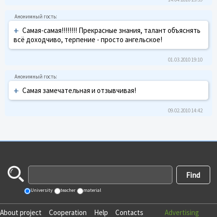
+
Самая-самая!!!!!!!! Прекрасные знания, талант объяснять
всё доходчиво, терпение - просто ангельское!
01.03.2010 19:10
+
Самая замечательная и отзывчивая!
09.02.2010 14:42
University
teacher
material
About project
Cooperation
Help
Contacts
Advertising