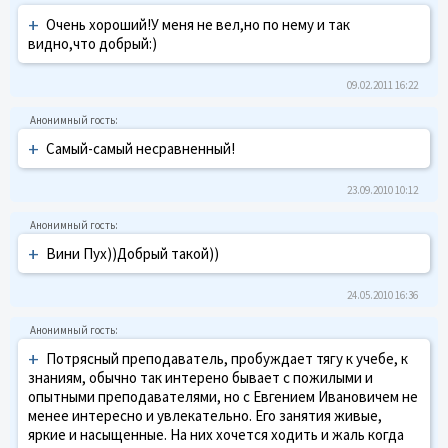
+
Очень хороший!У меня не вел,но по нему и так
видно,что добрый:)
09.02.2011 16:22
+
Самый-самый несравненный!
23.09.2010 10:12
+
Вини Пух))Добрый такой))
24.05.2010 16:36
+
Потрясный преподаватель, пробуждает тягу к учебе, к
знаниям, обычно так интерено бывает с пожилыми и
опытными преподавателями, но с Евгением Ивановичем не
менее интересно и увлекательно. Его занятия живые,
яркие и насыщенные. На них хочется ходить и жаль когда