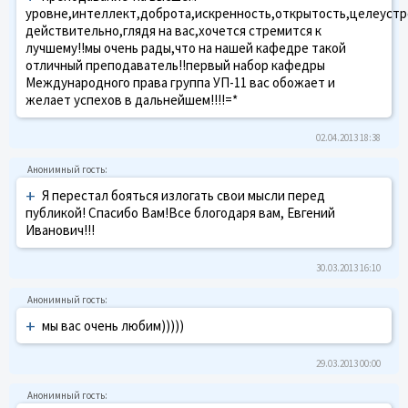
уровне,интеллект,доброта,искренность,открытость,целеустр
действительно,глядя на вас,хочется стремится к
лучшему!!мы очень рады,что на нашей кафедре такой
отличный преподаватель!!первый набор кафедры
Международного права группа УП-11 вас обожает и
желает успехов в дальнейшем!!!!=*
02.04.2013 18:38
+
Я перестал бояться излогать свои мысли перед
публикой! Спасибо Вам!Все блогодаря вам, Евгений
Иванович!!!
30.03.2013 16:10
+
мы вас очень любим)))))
29.03.2013 00:00