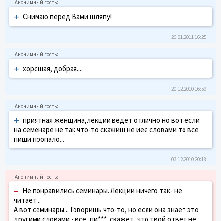
+
Снимаю перед Вами шляпу!
26.01.2011 16:25
+
хорошая, добрая....
20.12.2010 16:59
+
приятная женщина,лекции ведет отлично но вот если
на семенаре не так что-то скажиш не иеё словами то всё
пиши пропало...
03.12.2010 20:18
–
Не понравились семинары. Лекции ничего так- не
читает...
А вот семинары... Говоришь что-то, но если она знает это
другими словами - все, пи***, скажет, что твой ответ не