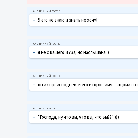
+
Я его не знаю и знать не хочу!
+
я не с вашего ВУЗа, но наслышана :)
+
он из преисподней. и его второе имя - аццкий сот
+
"Господа, ну что вы, что вы, что вы??" )))