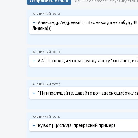
Отправить отзыв
Данные об авторе не публикуются.
+
Александр Андреевич. я Вас никогда не забуду!!!!
Лиляна)))
+
А.А.:"Господа, а что за ерунду я несу? хотя нет, всё
+
"П-п-послушайте, давайте вот здесь ошибочку с
+
ну вот [Г]АспАда! прекрасный пример!