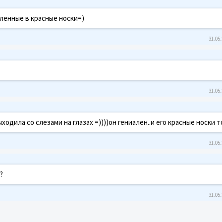
вленные в красные носки=)
31.05.
31.05.
ыходила со слезами на глазах =))))он гениален..и его красные носки 
31.05.
?
31.05.