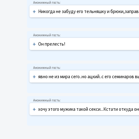
+
Никогда не забуду его тельняшку и брюки,запра
+
Он прелесть!
+
явно не из мира сего..но ацкий..с его семинаров в
+
хочу этого мужика такой секси...Кстати откуда он