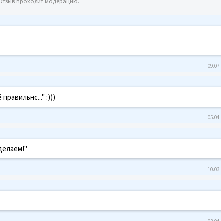
 Отзыв проходит модерацию.
09.07.
 правильно..." :)))
05.04.
делаем!"
10.03.
03.04.