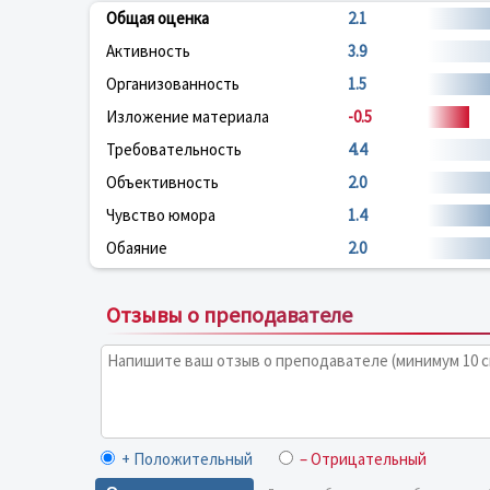
Общая оценка
2.1
Активность
3.9
Организованность
1.5
Изложение материала
-0.5
Требовательность
4.4
Объективность
2.0
Чувство юмора
1.4
Обаяние
2.0
Отзывы о преподавателе
+ Положительный
– Отрицательный