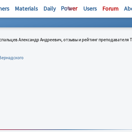
hers
Materials
Daily
Users
Forum
Ab
 Вернадского