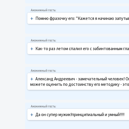
+
Помню фразочку его: "Кажется я начинаю запутыв
+
Как-то раз летом спалил его с забинтованным гл
+
Александ Андреевич - замечательный человек! Он
можете оценить по достоинству его методику - это г
+
Да он супер мужик!принципиальный и умный!!!!