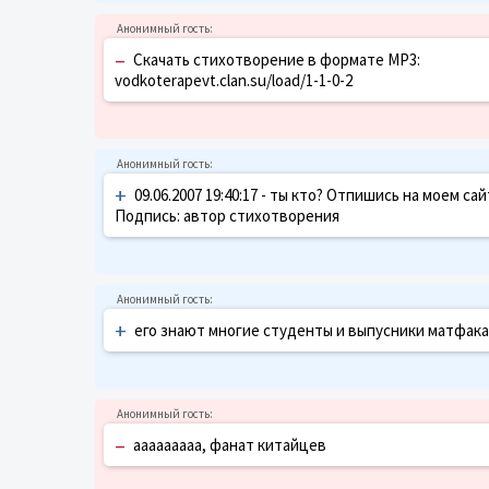
–
Скачать стихотворение в формате MP3:
vodkoterapevt.clan.su/load/1-1-0-2
+
09.06.2007 19:40:17 - ты кто? Отпишись на моем с
Подпись: автор стихотворения
+
его знают многие студенты и выпусники матфака! 
–
ааааааааа, фанат китайцев