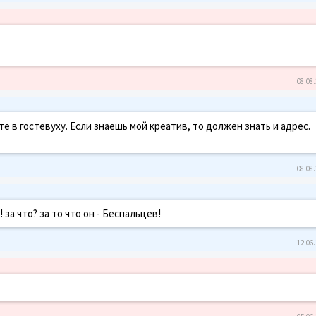
08.08.
айте в гостевуху. Если знаешь мой креатив, то должен знать и адрес.
08.08.
за что? за то что он - Беспальцев!
12.06.