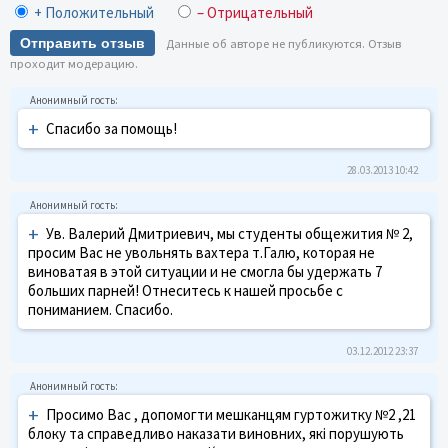
+ Положительный
– Отрицательный
Отправить отзыв
Данные об авторе не публикуются. Отзыв
проходит модерацию.
+
Спасибо за помощь!
28.03.2013 10:42
+
Ув. Валерий Дмитриевич, мы студенты общежития № 2,
просим Вас не увольнять вахтера т.Галю, которая не
виноватая в этой ситуации и не смогла бы удержать 7
больших парней! Отнеситесь к нашей просьбе с
пониманием. Спасибо.
03.12.2012 23:37
+
Просимо Вас , допомогти мешканцям гуртожитку №2 ,21
блоку та справедливо наказати виновних, які порушують