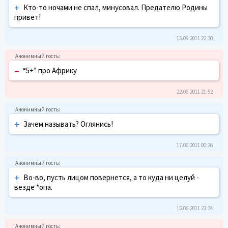
+
Кто-то ночами не спал, минусовал. Предателю Родины
привет!
15.09.2011 22:30
–
“5+” про Африку
22.06.2011 21:52
+
Зачем называть? Оглянись!
17.06.2011 00:26
+
Во-во, пусть лицом повернется, а то куда ни целуй -
везде *опа.
15.06.2011 22:34