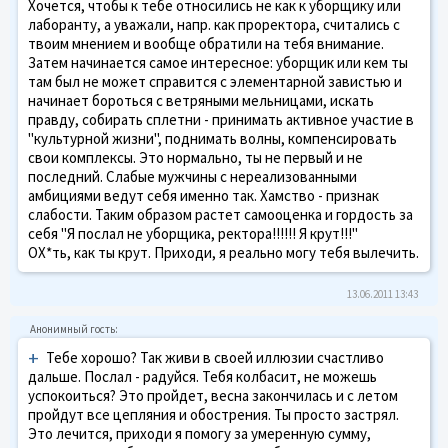
Хочется, чтобы к тебе относились не как к уборщику или
лаборанту, а уважали, напр. как проректора, считались с
твоим мнением и вообще обратили на тебя внимание.
Затем начинается самое интересное: уборщик или кем ты
там был не может справится с элементарной завистью и
начинает бороться с ветряными мельницами, искать
правду, собирать сплетни - принимать активное участие в
"культурной жизни", поднимать волны, компенсировать
свои комплексы. Это нормально, ты не первый и не
последний. Слабые мужчины с нереализованными
амбициями ведут себя именно так. Хамство - признак
слабости. Таким образом растет самооценка и гордость за
себя "Я послал не уборщика, ректора!!!!!! Я крут!!!"
ОХ*ть, как ты крут. Приходи, я реально могу тебя вылечить.
13.06.2011 13:43
+
Тебе хорошо? Так живи в своей иллюзии счастливо
дальше. Послал - радуйся. Тебя колбасит, не можешь
успокоиться? Это пройдет, весна закончилась и с летом
пройдут все цепляния и обострения. Ты просто застрял.
Это лечится, приходи я помогу за умеренную сумму,