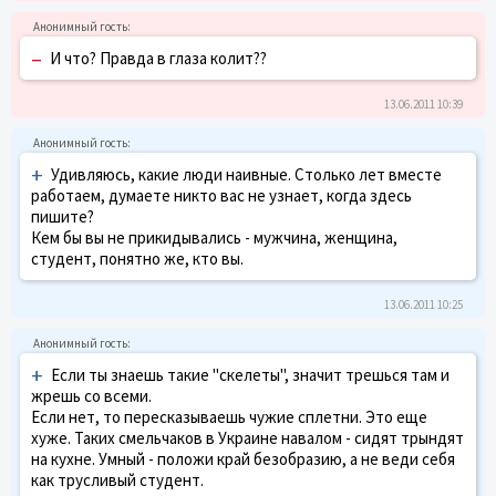
–
И что? Правда в глаза колит??
13.06.2011 10:39
+
Удивляюсь, какие люди наивные. Столько лет вместе
работаем, думаете никто вас не узнает, когда здесь
пишите?
Кем бы вы не прикидывались - мужчина, женщина,
студент, понятно же, кто вы.
13.06.2011 10:25
+
Если ты знаешь такие "скелеты", значит трешься там и
жрешь со всеми.
Если нет, то пересказываешь чужие сплетни. Это еще
хуже. Таких смельчаков в Украине навалом - сидят трындят
на кухне. Умный - положи край безобразию, а не веди себя
как трусливый студент.