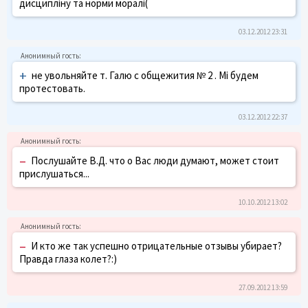
дисципліну та норми моралі(
03.12.2012 23:31
+
не увольняйте т. Галю с общежития № 2 . Мі будем
протестовать.
03.12.2012 22:37
–
Послушайте В.Д. что о Вас люди думают, может стоит
прислушаться...
10.10.2012 13:02
–
И кто же так успешно отрицательные отзывы убирает?
Правда глаза колет?:)
27.09.2012 13:59