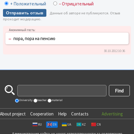
+ Положительный
– Отрицательный
Отправить отзыв
Данные об авторе не публикуются. Отзыв
проходит модерацию.
–
пора, пора на пенсию
30.10.2012 10:36
University
teacher
material
About project
Cooperation
Help
Contacts
Advertising
RU
EN
UA
KZ
CN