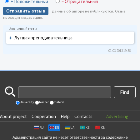
+ Положительный
– Отрицательный
Отправить отзыв
Данные об авторе не публикуются. Отзыв
проходит модерацию.
+
Лутшая преподавательница
01.03.2013 19:56
University
teacher
material
About project
Cooperation
Help
Contacts
Advertising
RU
EN
UA
KZ
CN
Администрация сайта не несет ответственности за содержание