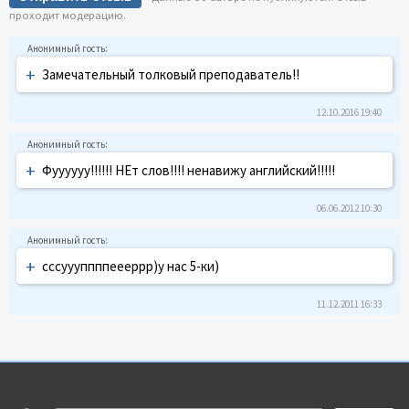
проходит модерацию.
+
Замечательный толковый преподаватель!!
12.10.2016 19:40
+
Фуууууу!!!!!! НЕт слов!!!! ненавижу английский!!!!!
06.06.2012 10:30
+
сссуууппппеееррр)у нас 5-ки)
11.12.2011 16:33