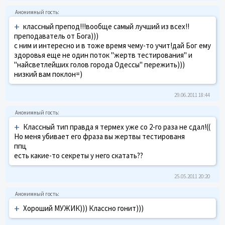
+
классный препод!!!вообще самый лучший из всех!!
преподаватель от Бога)))
с ним и интересно и в тоже время чему-то учит!дай Бог ему
здоровья еще не один поток "жертв тестирования" и
"найсветлейших голов города Одессы" пережить)))
низкий вам поклон=)
29.06.2011 18:44
+
Классный тип правда я термех уже со 2-го раза не сдал!((
Но меня убивает его фраза вы жертвы тестированя
ппц
есть какие-то секреты у него скатать??
25.05.2011 20:20
+
Хороший МУЖИК))) Классно гонит)))