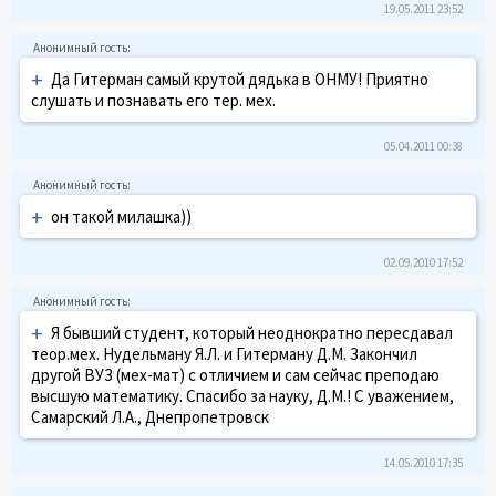
19.05.2011 23:52
+
Да Гитерман самый крутой дядька в ОНМУ! Приятно
слушать и познавать его тер. мех.
05.04.2011 00:38
+
он такой милашка))
02.09.2010 17:52
+
Я бывший студент, который неоднократно пересдавал
теор.мех. Нудельману Я.Л. и Гитерману Д.М. Закончил
другой ВУЗ (мех-мат) с отличием и сам сейчас преподаю
высшую математику. Спасибо за науку, Д.М.! С уважением,
Самарский Л.А., Днепропетровск
14.05.2010 17:35