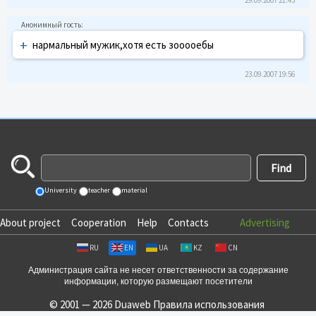
+
нармальный мужик,хотя есть зооооебы
23.09.2007 19:56
University
teacher
material
About project
Cooperation
Help
Contacts
Advertising
RU
EN
UA
KZ
CN
Администрация сайта не несет ответственности за содержание
информации, которую размещают посетители
© 2001 — 2026 Duaweb
Правила использования