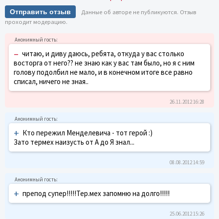
Отправить отзыв
Данные об авторе не публикуются. Отзыв
проходит модерацию.
–
читаю, и диву даюсь, ребята, откуда у вас столько
восторга от него?? не знаю как у вас там было, но я с ним
голову подолбил не мало, и в конечном итоге все равно
списал, ничего не зная..
26.11.2012 16:28
+
Кто пережил Менделевича - тот герой :)
Зато термех наизусть от А до Я знал...
08.08.2012 14:59
+
препод супер!!!!!Тер.мех запомню на долго!!!!!
25.06.2012 15:26