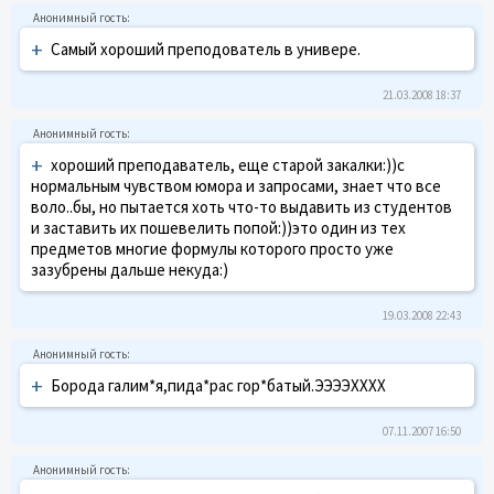
+
Самый хороший преподователь в универе.
21.03.2008 18:37
+
хороший преподаватель, еще старой закалки:))с
нормальным чувством юмора и запросами, знает что все
воло..бы, но пытается хоть что-то выдавить из студентов
и заставить их пошевелить попой:))это один из тех
предметов многие формулы которого просто уже
зазубрены дальше некуда:)
19.03.2008 22:43
+
Борода галим*я,пида*рас гор*батый.ЭЭЭЭХХХХ
07.11.2007 16:50