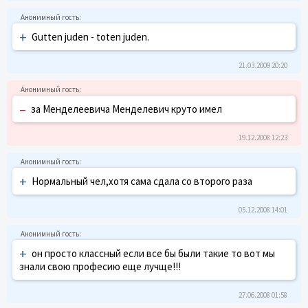
+
Gutten juden - toten juden.
21.03.2009 20:20
–
за Менделеевича Менделевич круто имел
19.12.2008 12:23
+
Нормальный чел,хотя сама сдала со второго раза
05.12.2008 14:01
+
он просто классный если все бы были такие то вот мы
знали свою професию еще лучще!!!
27.06.2008 01:58