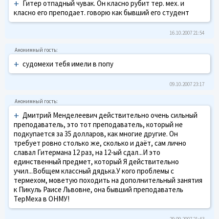
+
Гитер отпадный чувак. Он класно рубит тер. мех. и
класно его преподает. говорю как бывший его студент
16.10.2007 21:54
+
судомехи тебя имели в попу
09.10.2007 23:17
+
Дмитрий Менделеевич действительно очень сильный
преподаватель, это тот преподаватель, который не
подкупается за 35 долларов, как многие другие. Он
требует ровно столько же, сколько и даёт, сам лично
славал Гитермана 12 раз, на 12-ый сдал...И это
единственный предмет, который Я действительно
учил...Вобщем классный дядька.У кого проблемы с
термехом, моветую походить на дополнительный занятия
к Пикуль Раисе Львовне, она бывший преподаватель
ТерМеха в ОНМУ!
29.09.2007 21:43