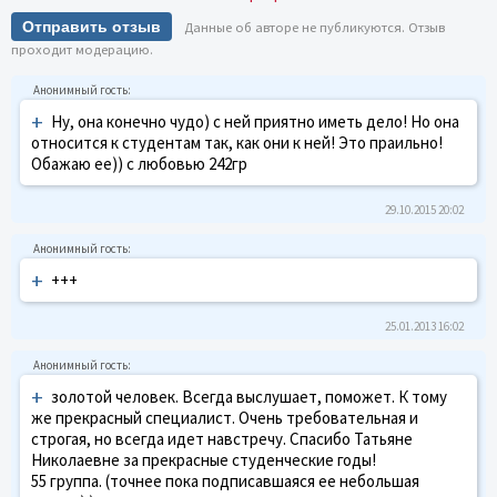
Отправить отзыв
Данные об авторе не публикуются. Отзыв
проходит модерацию.
+
Ну, она конечно чудо) с ней приятно иметь дело! Но она
относится к студентам так, как они к ней! Это праильно!
Обажаю ее)) с любовью 242гр
29.10.2015 20:02
+
+++
25.01.2013 16:02
+
золотой человек. Всегда выслушает, поможет. К тому
же прекрасный специалист. Очень требовательная и
строгая, но всегда идет навстречу. Спасибо Татьяне
Николаевне за прекрасные студенческие годы!
55 группа. (точнее пока подписавшаяся ее небольшая