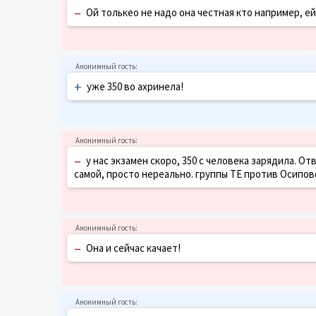
–
Ой толькео не надо она честная кто например, ей
+
уже 350 во ахринела!
–
у нас экзамен скоро, 350 с человека зарядила. 
самой, просто нереально. группы ТЕ против Осипово
–
Она и сейчас качает!