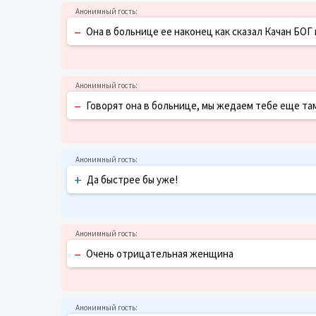
–
Она в больнице ее наконец как сказал Качан БОГ 
–
Говорят она в больнице, мы жедаем тебе еще там
+
Да быстрее бы уже!
–
Очень отрицательная женщина