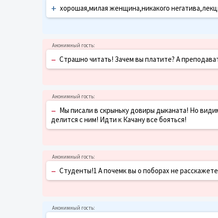
+
хорошая,милая женщина,никакого негатива,лекци
–
Страшно читать! Зачем вы платите? А преподава
–
Мы писали в скрыньку довиры дыканата! Но видим
делится с ним! Идти к Качану все бояться!
–
Студенты!1 А почемк вы о поборах не расскажете