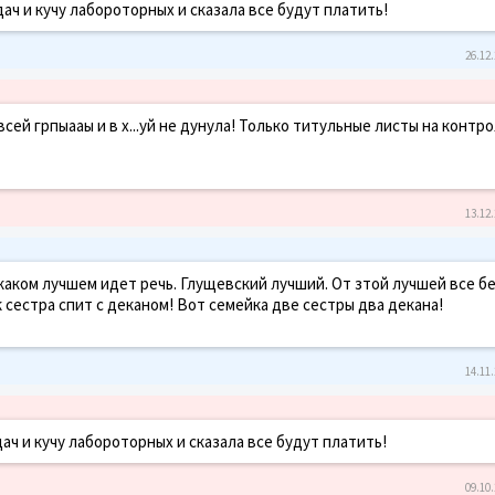
дач и кучу лабороторных и сказала все будут платить!
26.12.
всей грпыааы и в х...уй не дунула! Только титульные листы на контр
13.12.
каком лучшем идет речь. Глущевский лучший. От зтой лучшей все бе
 сестра спит с деканом! Вот семейка две сестры два декана!
14.11.
дач и кучу лабороторных и сказала все будут платить!
09.10.