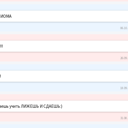
КСИОМА
06.10.
!!!
26.09.
!
18.09.
инаешь учить ЛИЖЕШЬ И СДАЕШЬ:)
31.08.