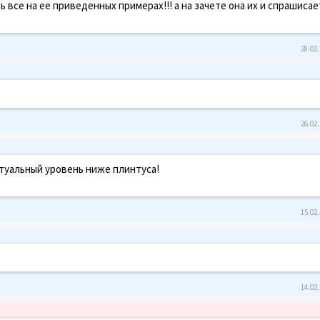
все на ее приведенных примерах!!! а на зачете она их и спрашисае
28.02.
26.02.
ктуальный уровень ниже плинтуса!
15.02.
14.02.