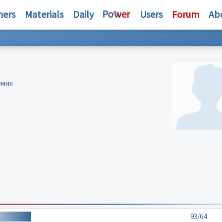
hers
Materials
Daily
Users
Forum
Ab
емия
93/64