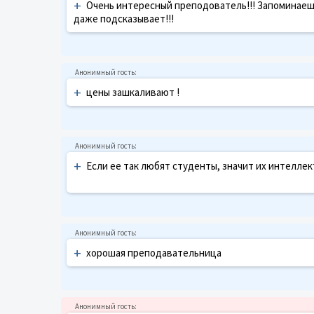
+
Очень интересный преподователь!!! Запоминаешь 
даже подсказывает!!!
+
цены зашкаливают !
+
Если ее так любят студенты, значит их интелле
+
хорошая преподавательница