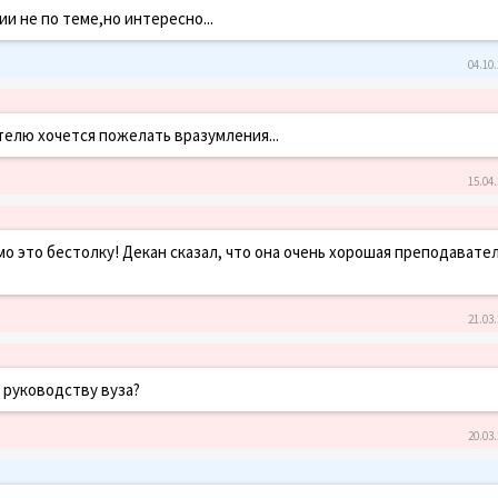
и не по теме,но интересно...
04.10.
телю хочется пожелать вразумления...
15.04.
о это бестолку! Декан сказал, что она очень хорошая преподавател
21.03.
 руководству вуза?
20.03.