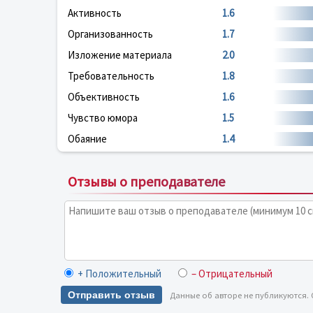
Активность
1.6
Организованность
1.7
Изложение материала
2.0
Требовательность
1.8
Объективность
1.6
Чувство юмора
1.5
Обаяние
1.4
Отзывы о преподавателе
+ Положительный
– Отрицательный
Отправить отзыв
Данные об авторе не публикуются.