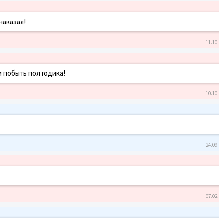
наказал!
11.10.
 побыть пол годика!
10.10.
24.09.
07.02.