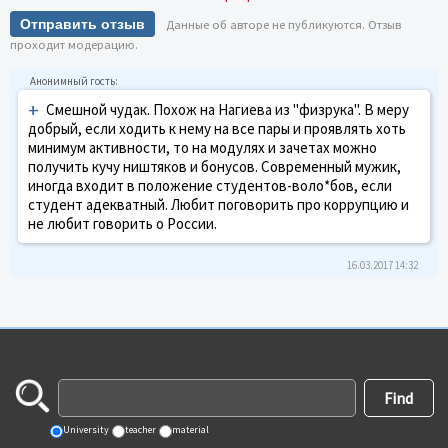
Отправить отзыв
Данные об авторе не публикуются. Отзыв
проходит модерацию.
+
Смешной чудак. Похож на Нагиева из "физрука". В меру
добрый, если ходить к нему на все пары и проявлять хоть
минимум активности, то на модулях и зачетах можно
получить кучу ништяков и бонусов. Современный мужик,
иногда входит в положение студентов-воло*бов, если
студент адекватный. Любит поговорить про коррупцию и
не любит говорить о России.
16.03.2017 14:32
University
teacher
material