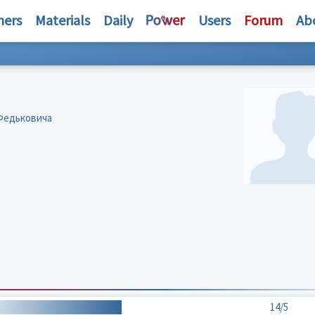
hers
Materials
Daily
Users
Forum
Ab
Федьковича
14/5