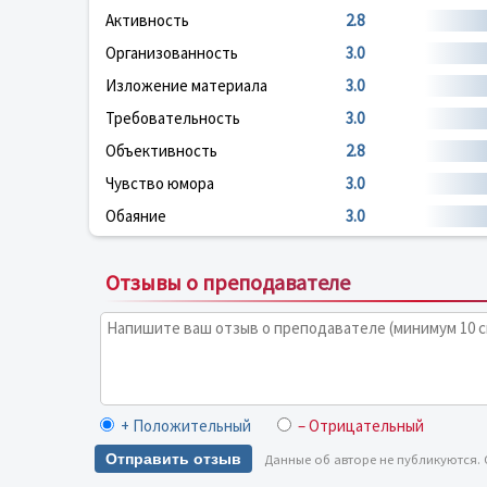
Активность
2.8
Организованность
3.0
Изложение материала
3.0
Требовательность
3.0
Объективность
2.8
Чувство юмора
3.0
Обаяние
3.0
Отзывы о преподавателе
+ Положительный
– Отрицательный
Отправить отзыв
Данные об авторе не публикуются.