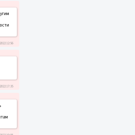
ругим
ности
2022 12:56
2022 17:35
ь
нтам
2022 19:08