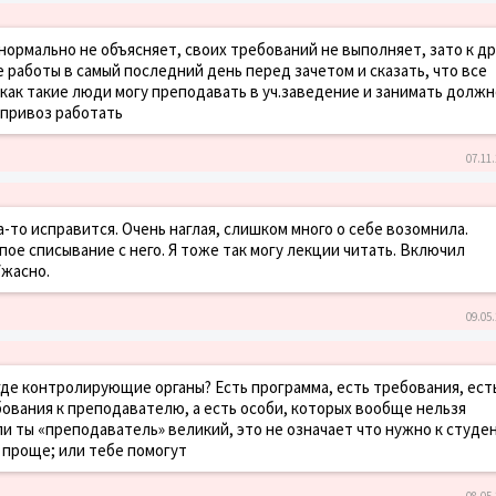
нормально не объясняет, своих требований не выполняет, зато к д
работы в самый последний день перед зачетом и сказать, что все
, как такие люди могу преподавать в уч.заведение и занимать долж
 привоз работать
07.11.
-то исправится. Очень наглая, слишком много о себе возомнила.
ое списывание с него. Я тоже так могу лекции читать. Включил
Ужасно.
09.05.
где контролирующие органы? Есть программа, есть требования, ест
бования к преподавателю, а есть особи, которых вообще нельзя
ли ты «преподаватель» великий, это не означает что нужно к студе
ь проще; или тебе помогут
08.05.