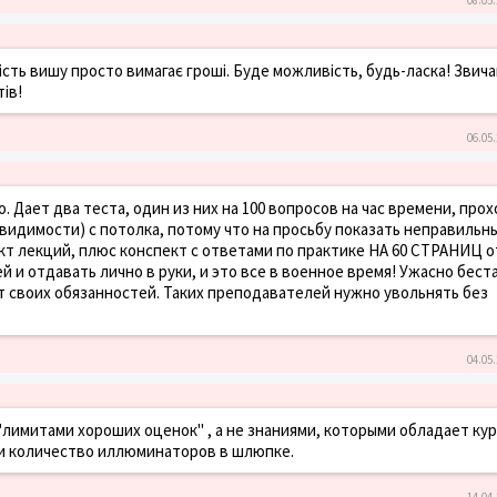
шість вишу просто вимагає гроші. Буде можливість, будь-ласка! Звич
ів!
06.05.
. Дает два теста, один из них на 100 вопросов на час времени, про
 видимости) с потолка, потому что на просьбу показать неправильн
кт лекций, плюс конспект с ответами по практике НА 60 СТРАНИЦ о
и отдавать лично в руки, и это все в военное время! Ужасно бест
т своих обязанностей. Таких преподавателей нужно увольнять без
04.05.
лимитами хороших оценок" , а не знаниями, которыми обладает кур
а и количество иллюминаторов в шлюпке.
14.04.