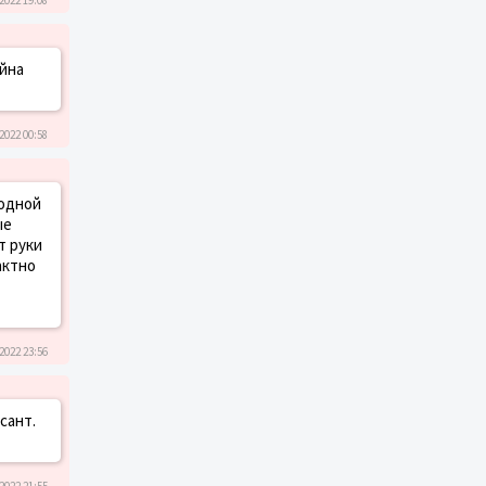
айна
2022 00:58
ходной
ые
т руки
актно
2022 23:56
сант.
2022 21:55