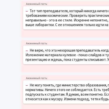
–
Тот тип преподавателя, который никогда ничего 
требованиям космические. Проверить практические 
неправильно - это в ее стиле. Искренне непонятно
выше лаборантки. С ее отношением только идти на
–
Не верю, что эта нехорошая преподаватель когда
Изложение материала нулевое - показ слайдов и туп
презентацию и ждешь, пока студенты списывают. 
–
Не могу понять, где министерство образования, 
нормативы. Ничего этого не соблюдается. Есть тре
подпускать к студентам. Я думаю, всем понятно. Ес
относится как к мусору. Измени подход, тетя и буд