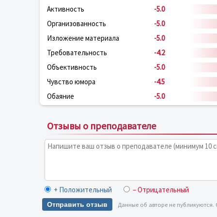
Активность
-5.0
Организованность
-5.0
Изложение материала
-5.0
Требовательность
-4.2
Объективность
-5.0
Чувство юмора
-4.5
Обаяние
-5.0
Отзывы о преподавателе
+ Положительный
– Отрицательный
Отправить отзыв
Данные об авторе не публикуются.