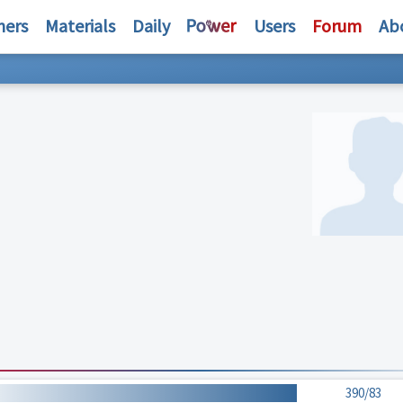
hers
Materials
Daily
Users
Forum
Ab
390/83