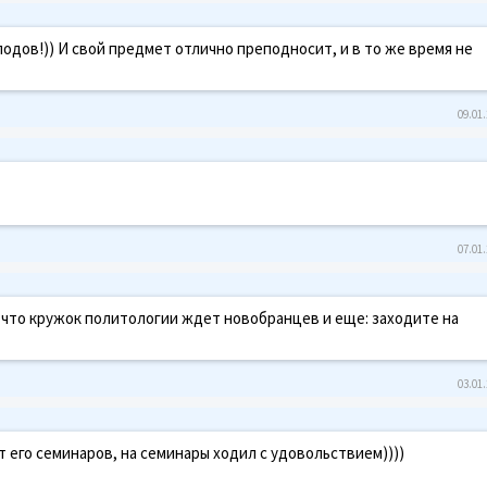
одов!)) И свой предмет отлично преподносит, и в то же время не
09.01.
07.01.
 что кружок политологии ждет новобранцев и еще: заходите на
03.01.
т его семинаров, на семинары ходил с удовольствием))))