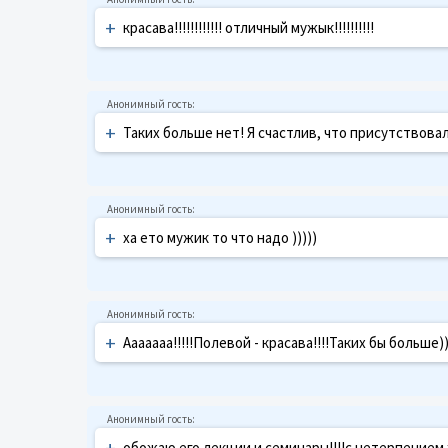
+
красава!!!!!!!!!!!! отличный мужык!!!!!!!!!!
+
Таких больше нет! Я счастлив, что присутствовал
+
ха ето мужик то что надо )))))
+
Ааааааа!!!!!Полевой - красава!!!!Таких бы больше)
+
обожаю его лекции и семинары!!!!с нетерпением ж