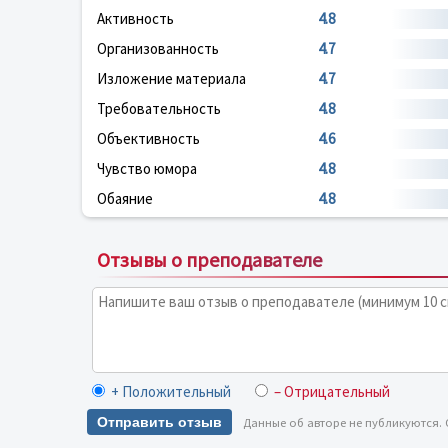
Активность
4.8
Организованность
4.7
Изложение материала
4.7
Требовательность
4.8
Объективность
4.6
Чувство юмора
4.8
Обаяние
4.8
Отзывы о преподавателе
+ Положительный
– Отрицательный
Отправить отзыв
Данные об авторе не публикуются.