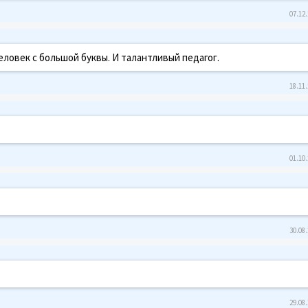
07.12.
еловек с большой буквы. И талантливый педагог.
18.11.
01.10.
30.08.
29.08.