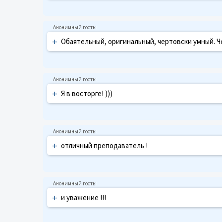
+
Обаятельный, оригинальный, чертовски умный. Ч
+
Я в восторге! )))
+
отличный преподаватель !
+
и уважение !!!