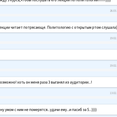
26.03.
лекции читает потрясающе. Политологию с открытым ртом слушала)
19.02.
19.02.
можно! хоть он меня раза 3 выганял из аудитории...!
13.02.
у умом с ним не померятся...удачи ему...и пасиб за 5...))))