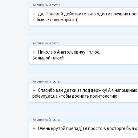
+
Да, Полевой действительно один из лучших преп
забывает поюморить))
+
Николаю Анатольевичу - плюс.
Большой плюс!!!
+
Спасибо вам детки за поддержку! А я напоминаю
polevoy.at.ua чтобы дронить политологию!
+
Очень крутой препад)) я просто в восторге был о