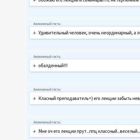
+
Удивительный человек, очень неординарный, а 
+
обалденный!!!
+
Класный преподаватель=) его лекции забыть невоз
+
Мне оч его лекции прут...ппц классный...веселый...н