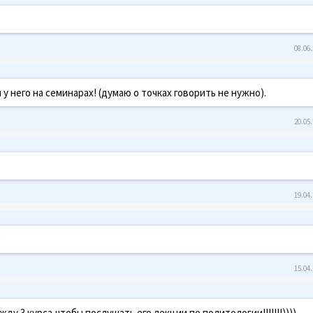
08.06.
 у него на семинарах! (думаю о точках говорить не нужно).
20.05.
19.04.
)
15.04.
ду 3 курса,чтобы послушать его лекции по политологии!!!!!!!))))