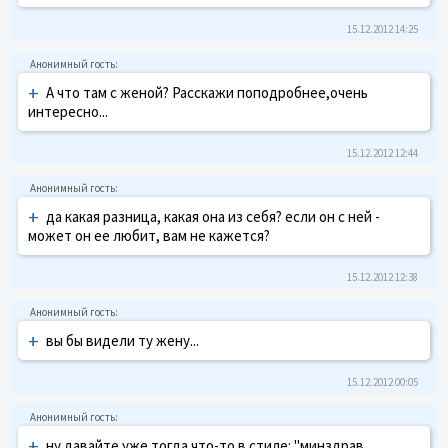
15.12.2012 14:25
+
А что там с женой? Расскажи поподробнее,очень
интересно...
15.12.2012 12:44
+
да какая разница, какая она из себя? если он с ней -
может он ее любит, вам не кажется?
15.12.2012 12:38
+
вы бы видели ту жену...
15.12.2012 00:05
+
ну давайте уже тогда что-то в стиле: "минздрав