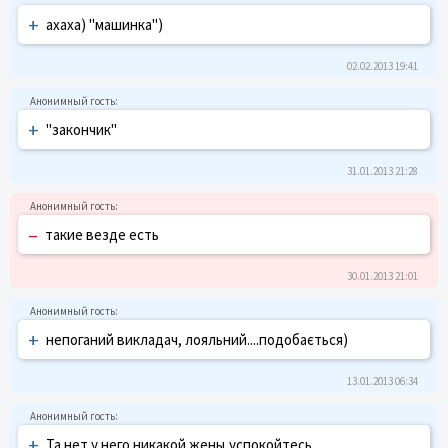
+
ахаха) "машинка")
02.02.2013 19:41
+
"закончик"
31.01.2013 21:28
–
такие везде есть
30.01.2013 21:01
+
непоганий викладач, лояльний....подобається)
13.01.2013 06:34
+
Та нет у него никакой жены,успокойтесь