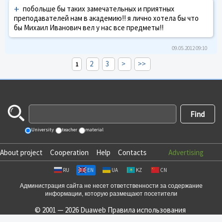
+
побольше бы таких замечательных и приятных
преподавателей нам в академию!! я лично хотела бы что
бы Михаил Иванович вел у нас все предметы!!
09.05.2012 09:10
2
3
>
>>
1
University
teacher
material
About project
Cooperation
Help
Contacts
Advertising
RU
EN
UA
KZ
CN
Администрация сайта не несет ответственности за содержание
информации, которую размещают посетители
© 2001 — 2026 Duaweb
Правила использования