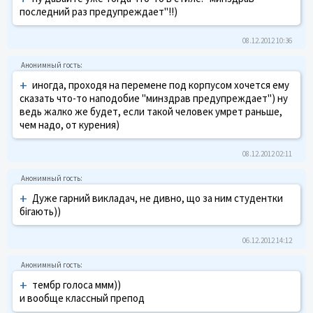
последний раз предупреждает"!!)
08.12.2012 10:36
+
иногда, проходя на перемене под корпусом хочется ему
сказать что-то наподобие "минздрав предупреждает") ну
ведь жалко же будет, если такой человек умрет раньше,
чем надо, от курения)
08.12.2012 02:11
+
Дуже гарний викладач, не дивно, що за ним студентки
бігають))
06.12.2012 14:12
+
тембр голоса ммм))
и вообще классный препод