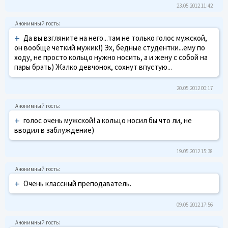
23.05.2012 11:42
+
Да вы взгляните на него...там не только голос мужской,
он вообще четкий мужик!) Эх, бедные студентки...ему по
ходу, не просто кольцо нужно носить, а и жену с собой на
пары брать) Жалко девчонок, сохнут впустую...
20.05.2012 00:17
+
голос очень мужской! а кольцо носил бы что ли, не
вводил в заблуждение)
19.05.2012 15:38
+
Очень классный преподаватель.
09.05.2012 17:56