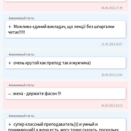
06.06.2021 17:39
+
Можливо єдиний викладач, що лекції без шпаргалки
читає!!!!!
21.05.2014 16:07
+
очень крутой как препод так и мужчина)
20.09.2013 12:04
–
жена - держите фасон !!!
04.03.2013 22:12
+
супер классный преподаватель))) и умный и
понимающий) а жена есть, могу точно сказать, поскольку