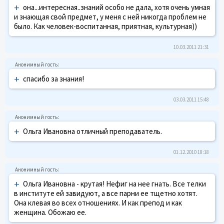
+
она...интересная..знаний особо не дала, хотя очень умная
и знающая свой предмет, у меня с ней никогда проблем не
было. Как человек-воспитанная, приятная, культурная))
10.03.2011 21:31
+
спасибо за знания!
03.03.2011 15:48
+
Ольга Ивановна отличный преподаватель.
01.12.2010 18:18
+
Ольга Ивановна - крутая! Нефиг на нее гнать. Все телки
в институте ей завидуют, а все парни ее тщетно хотят.
Она клевая во всех отношениях. И как препод и как
женщина. Обожаю ее.