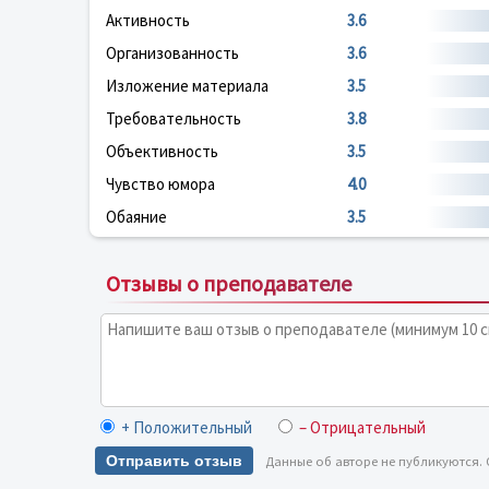
Активность
3.6
Организованность
3.6
Изложение материала
3.5
Требовательность
3.8
Объективность
3.5
Чувство юмора
4.0
Обаяние
3.5
Отзывы о преподавателе
+ Положительный
– Отрицательный
Отправить отзыв
Данные об авторе не публикуются.