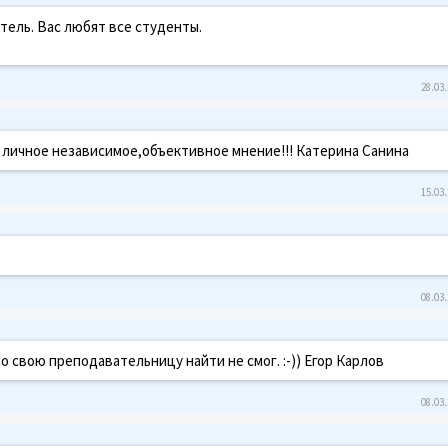
ель. Вас любят все студенты.
28.03.
 личное независимое,объективное мнение!!! Катерина Санина
15.03.
08.03.
но свою преподавательницу найти не смог. :-)) Егор Карлов
08.03.