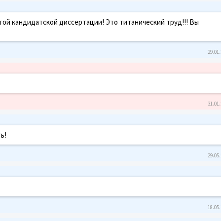
той кандидатской диссертации! Это титанический труд!!! Вы
29.01.
31.01.
ь!
29.05.
18.05.