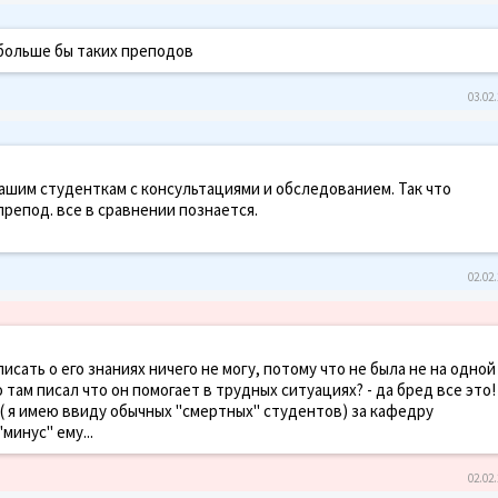
обольше бы таких преподов
03.02.
ашим студенткам с консультациями и обследованием. Так что
й препод. все в сравнении познается.
02.02.
писать о его знаниях ничего не могу, потому что не была не на одной
то там писал что он помогает в трудных ситуациях? - да бред все это!
т( я имею ввиду обычных "смертных" студентов) за кафедру
минус" ему...
02.02.