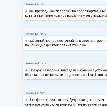
+
как препод+, как человек?, но вроде нормальный 
кстати. пьет вино красное на разлив угол с пушкин
+
забавный препод нескучный но в свое настроение.
по ней еще с десяток лет читать можа
+
Прекрасна людина і викладач. Ніколи не зустрічал
біотеха і так легко вміти ще донести це і зацікавит
+
3-го февр. снова в школу. Дед - класс, надеемся
семинаре он выдал на полчаса о температуре у куриц