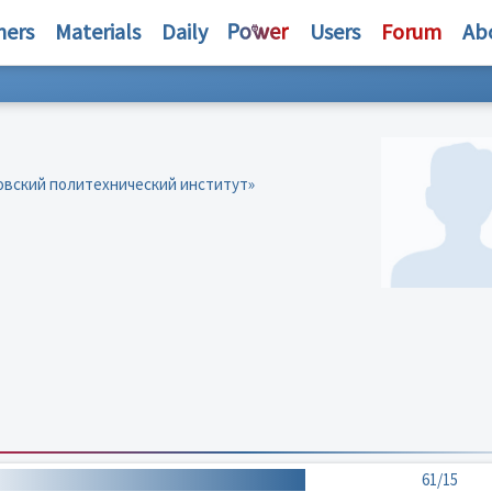
hers
Materials
Daily
Users
Forum
Ab
овский политехнический институт»
61/15