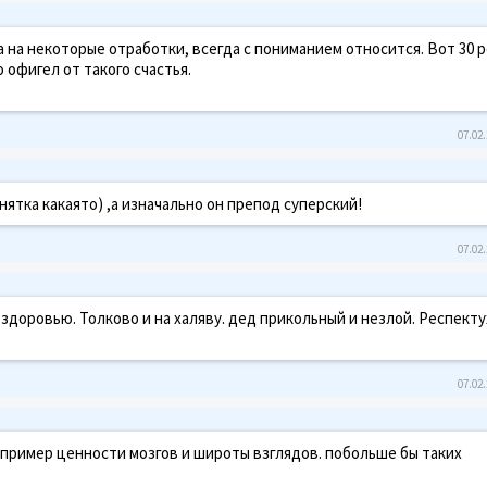
 на некоторые отработки, всегда с пониманием относится. Вот 30 
 офигел от такого счастья.
07.02.
нятка какаято) ,а изначально он препод суперский!
07.02.
 здоровью. Толково и на халяву. дед прикольный и незлой. Респекту
07.02.
 пример ценности мозгов и широты взглядов. побольше бы таких