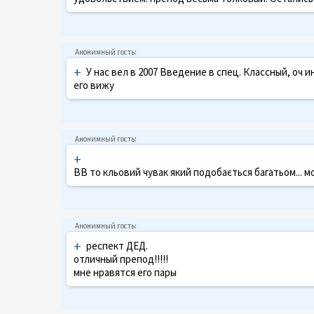
+
У нас вел в 2007 Введение в спец. Классный, оч 
его вижу
+
ВВ то кльовий чувак який подобається багатьом... мо
+
респект ДЕД.
oтличный препод!!!!!
мне нравятся его пары