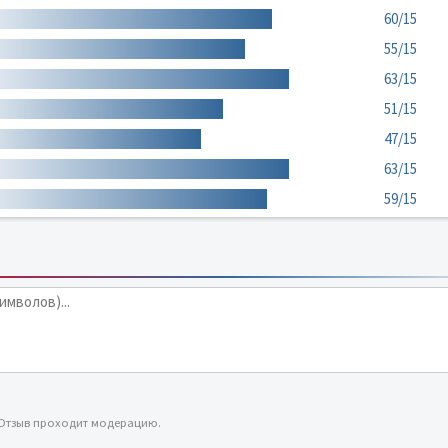
60/15
55/15
63/15
51/15
47/15
63/15
59/15
 Отзыв проходит модерацию.