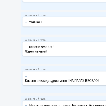
+
только +
+
класс и respect!
Ждем лекций!
+
Класно викладає,доступно І НА ПАРАХ ВЕСЕЛО!
+
Мне этот человек по душе. Не грузит. Экзамен и 