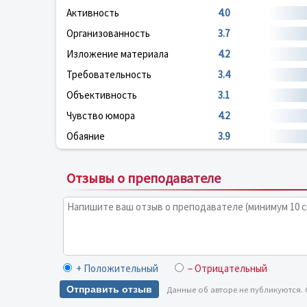
Активность
4.0
Организованность
3.7
Изложение материала
4.2
Требовательность
3.4
Объективность
3.1
Чувство юмора
4.2
Обаяние
3.9
Отзывы о преподавателе
+ Положительный
– Отрицательный
Отправить отзыв
Данные об авторе не публикуются.