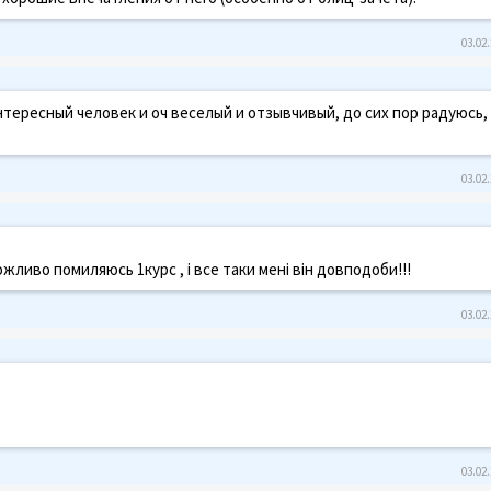
03.02.
интересный человек и оч веселый и отзывчивый, до сих пор радуюсь,
03.02.
жливо помиляюсь 1курс , і все таки мені він довподоби!!!
03.02.
03.02.