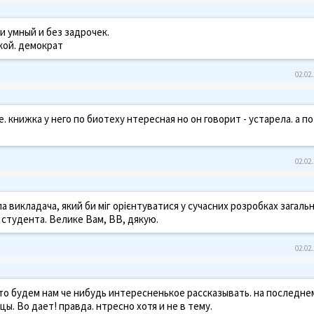
и умный и без задрочек.
ской. демократ
02.02.
 книжка у него по биотеху нтересная но он говорит - устарела. а по
02.02.
а викладача, який би міг орієнтуватися у сучасних розробках загаль
и студента. Велике Вам, ВВ, дякую.
02.02.
 что будем нам че нибудь интересненькое рассказывать. на последне
ы. Во дает! правда. нтресно хотя и не в тему.