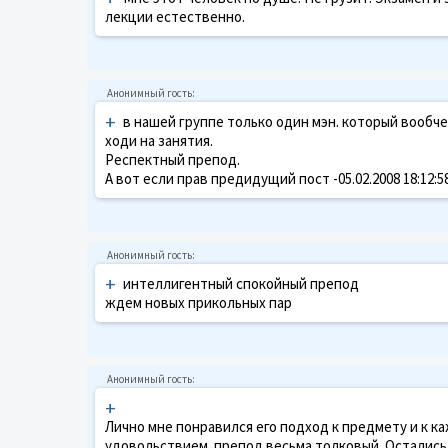
лекции естественно.
+
в нашей группе только один мэн. который вообче н
ходи на занятия.
Респектный препод.
А вот если прав предидущий пост -05.02.2008 18:12
+
интеллигентный спокойный препод
ждем новых прикольных пар
+
Лично мне понравился его подход к предмету и к ка
удовольствием. препод весьма толковый. Остались 