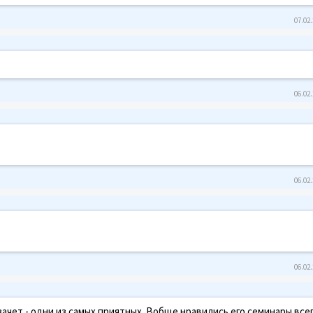
07.02.
06.02.
06.02.
06.02.
зачет - одни из самых приятных. Вобще нравились его семинары все