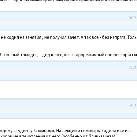
06.02.
е ходил на занятия , не получил зачет. А так все - без напряга. Тол
:58 - полный трындец – дед класс, как старорежимный профессор из 
05.02.
04.02.
ждому студенту. С юмором. На лекции и семинары ходили все и с
хорошие впечатления от него (особенно от блиц-зачета).