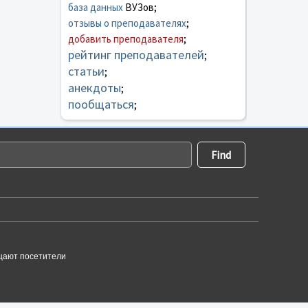
база данных
ВУЗов;
отзывы о преподавателях
;
добавить преподавателя
;
рейтинг преподавателей
;
статьи
;
анекдоты
;
пообщаться
;
щают посетители