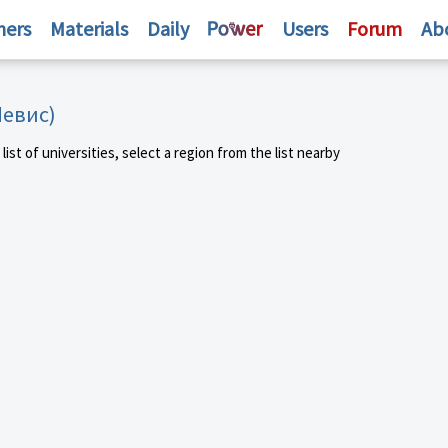
hers
Materials
Daily
Users
Forum
Ab
Невис)
st of universities, select a region from the list nearby