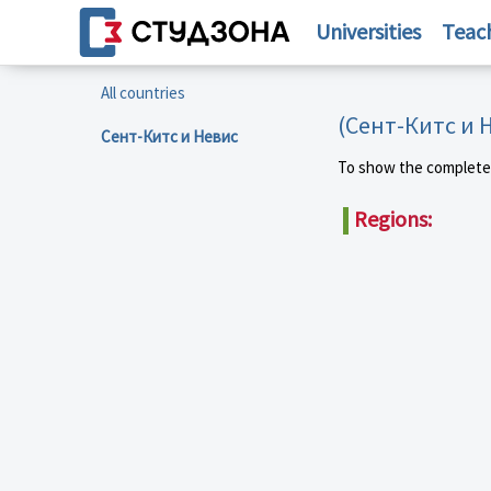
Universities
Teac
All countries
(Сент-Китс и 
Сент-Китс и Невис
To show the complete li
Regions: