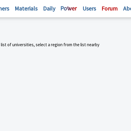
hers
Materials
Daily
Users
Forum
Ab
st of universities, select a region from the list nearby