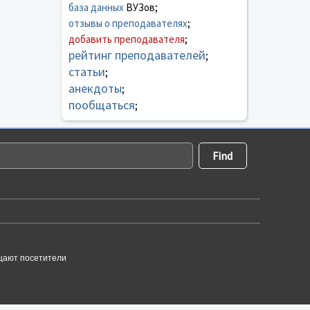
база данных
ВУЗов;
отзывы о преподавателях
;
добавить преподавателя
;
рейтинг преподавателей
;
статьи
;
анекдоты
;
пообщаться
;
щают посетители