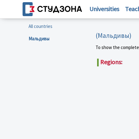
Universities
Teac
All countries
(Мальдивы)
Мальдивы
To show the complete li
Regions: