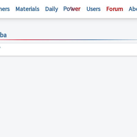
hers
Materials
Daily
Users
Forum
Ab
mba
y