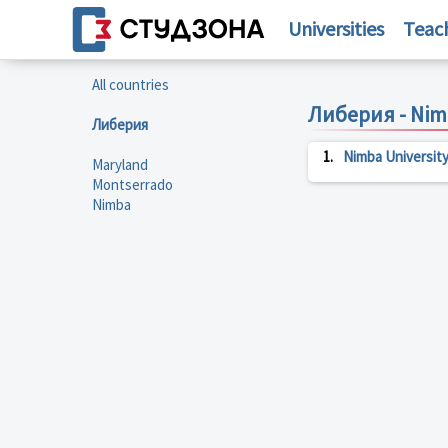
Universities
Teac
All countries
Либерия - Ni
Либерия
1.
Nimba Universit
Maryland
Montserrado
Nimba