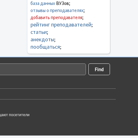
база данных
ВУЗов;
отзывы о преподавателях
;
добавить преподавателя
;
рейтинг преподавателей
;
статьи
;
анекдоты
;
пообщаться
;
щают посетители