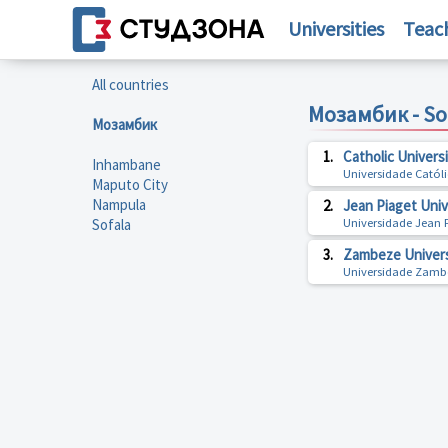
Universities
Teac
All countries
Мозамбик - So
Мозамбик
1.
Catholic Univers
Inhambane
Universidade Cató
Maputo City
Nampula
2.
Jean Piaget Uni
Sofala
Universidade Jean
3.
Zambeze Univers
Universidade Zamb