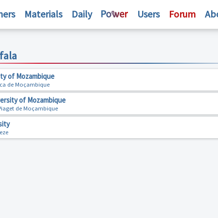
hers
Materials
Daily
Users
Forum
Ab
fala
ity of Mozambique
lica de Moçambique
versity of Mozambique
 Piaget de Moçambique
ity
eze