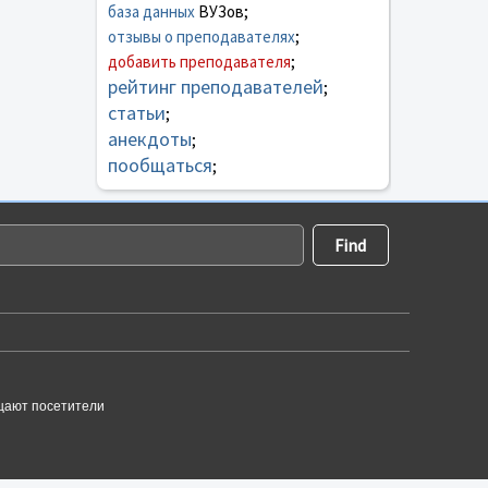
база данных
ВУЗов;
отзывы о преподавателях
;
добавить преподавателя
;
рейтинг преподавателей
;
статьи
;
анекдоты
;
пообщаться
;
щают посетители