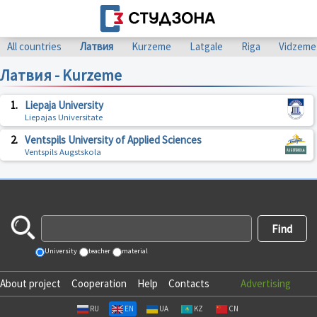
All countries
Латвия
Kurzeme
Latgale
Riga
Vidzeme
Латвия - Kurzeme
1.
Liepaja University
Liepajas Universitate
2.
Ventspils University of Applied Sciences
Ventspils Augstskola
University
teacher
material
About project
Cooperation
Help
Contacts
Advertising
RU
EN
UA
KZ
CN