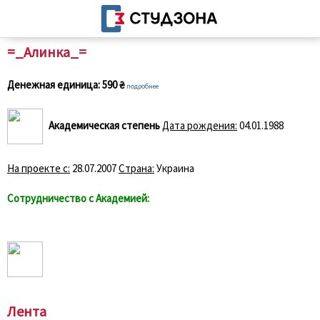
=_Алинка_=
Денежная единица:
590 ₴
подробнее
Академическая степень
Дата рождения:
04.01.1988
На проекте с:
28.07.2007
Страна:
Украина
Сотрудничество с Академией:
Лента