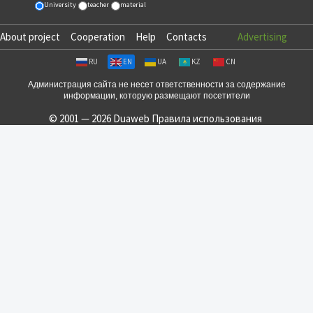
University
teacher
material
About project
Cooperation
Help
Contacts
Advertising
RU
EN
UA
KZ
CN
Администрация сайта не несет ответственности за содержание
информации, которую размещают посетители
© 2001 — 2026 Duaweb
Правила использования