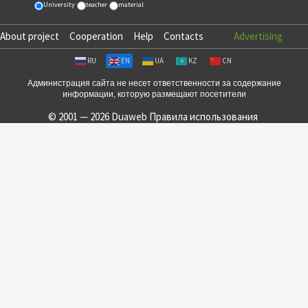
University
teacher
material
About project
Cooperation
Help
Contacts
Advertising
RU
EN
UA
KZ
CN
Администрация сайта не несет ответственности за содержание
информации, которую размещают посетители
© 2001 — 2026 Duaweb
Правила использования