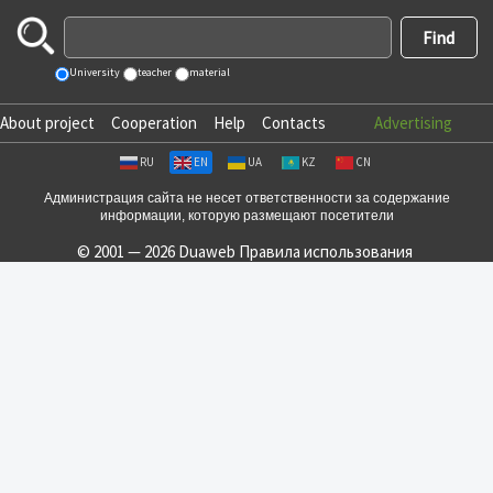
University
teacher
material
About project
Cooperation
Help
Contacts
Advertising
RU
EN
UA
KZ
CN
Администрация сайта не несет ответственности за содержание
информации, которую размещают посетители
© 2001 — 2026 Duaweb
Правила использования