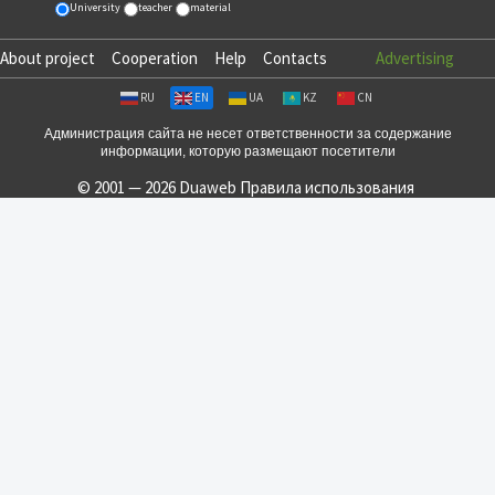
University
teacher
material
About project
Cooperation
Help
Contacts
Advertising
RU
EN
UA
KZ
CN
Администрация сайта не несет ответственности за содержание
информации, которую размещают посетители
© 2001 — 2026 Duaweb
Правила использования