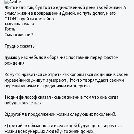
Жить надо так, будто это единственный день твоей жизни. А
смысл жизни в возвращении Домой, но путь долог, и его
СТОИТ пройти достойно.
13.05.2007 21:42:54
Гость
Смысл жизни ?
Трудно сказать ..
думаю у нас небыло выбора -нас поставили перед фактом
рождения.
Кому-то нравиться смотреть как копошаться людишки в своём
муравейнике ,живут и умирают ,Что-то творят,дают своими
переживаниями и страданиями им энергию.
1)один философ сказал - смысл жизни в том что она когда
нибудь кончаеться .
2)другой= в продолжении жизни следующих поколений.
3)третий -в обязанности всех людей будующего, вернуть к
жизни всех умерших людей ,что жили до них.