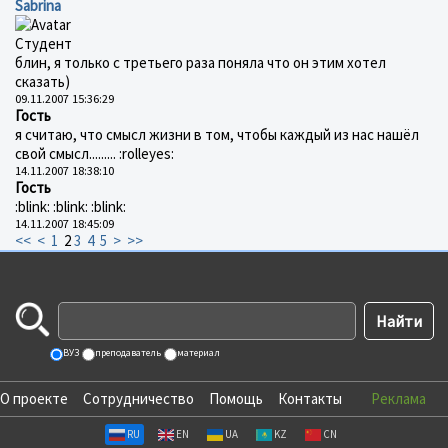
Sabrina
Студент
блин, я только с третьего раза поняла что он этим хотел
сказать)
09.11.2007 15:36:29
Гость
я считаю, что смысл жизни в том, чтобы каждый из нас нашёл
свой смысл......... :rolleyes:
14.11.2007 18:38:10
Гость
:blink: :blink: :blink:
14.11.2007 18:45:09
<<
<
1
2
3
4
5
>
>>
ВУЗ
преподаватель
материал
О проекте
Сотрудничество
Помощь
Контакты
Реклама
RU
EN
UA
KZ
CN