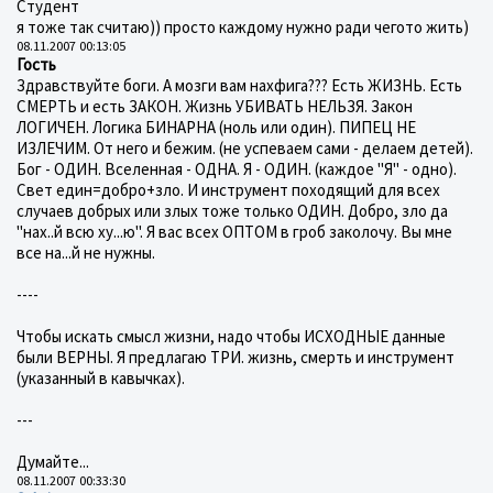
Студент
я тоже так считаю)) просто каждому нужно ради чегото жить)
08.11.2007 00:13:05
Гость
Здравствуйте боги. А мозги вам нахфига??? Есть ЖИЗНЬ. Есть
СМЕРТЬ и есть ЗАКОН. Жизнь УБИВАТЬ НЕЛЬЗЯ. Закон
ЛОГИЧЕН. Логика БИНАРНА (ноль или один). ПИПЕЦ НЕ
ИЗЛЕЧИМ. От него и бежим. (не успеваем сами - делаем детей).
Бог - ОДИН. Вселенная - ОДНА. Я - ОДИН. (каждое "Я" - одно).
Свет един=добро+зло. И инструмент походящий для всех
случаев добрых или злых тоже только ОДИН. Добро, зло да
"нах..й всю ху...ю". Я вас всех ОПТОМ в гроб заколочу. Вы мне
все на...й не нужны.
----
Чтобы искать смысл жизни, надо чтобы ИСХОДНЫЕ данные
были ВЕРНЫ. Я предлагаю ТРИ. жизнь, смерть и инструмент
(указанный в кавычках).
---
Думайте...
08.11.2007 00:33:30