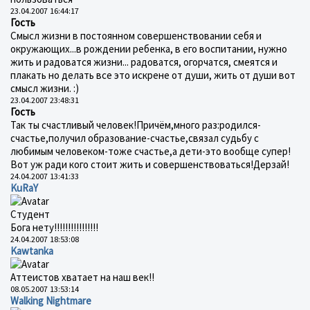
23.04.2007 16:44:17
Гость
Смысл жизни в постоянном совершенствовании себя и
окружающих...в рождении ребенка, в его воспитании, нужно
жить и радоватся жизни... радоватся, огорчатся, смеятся и
плакать но делать все это искрене от души, жить от души вот
смысл жизни. :)
23.04.2007 23:48:31
Гость
Так ты счастливый человек!Причём,много раз:родился-
счастье,получил образование-счастье,связал судьбу с
любимым человеком-тоже счастье,а дети-это вообще супер!
Вот уж ради кого стоит жить и совершенствоваться!Дерзай!
24.04.2007 13:41:33
KuRaY
Студент
Бога нету!!!!!!!!!!!!!!!!
24.04.2007 18:53:08
Kawtanka
Аттеистов хватает на наш век!!
08.05.2007 13:53:14
Walking Nightmare