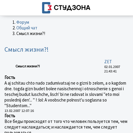
Форум
Общий чат
Смысл жизни?!
Смысл жизни?!
ZET
Смысл жизни?!
02.01.2007
21:43:41
Гость
A aj schitau chto nado zadumivatsaj ne o gizni b zelom, a o kagdom
dne. togda gizn budet bolee nasischennoj i otnoschenie s genoi i
teschej budut luschche, lisch' bi ne radovat ix slovami "eto moi
poslednij den'... " ! :lol: A voobsche polnost'u soglasna so
"Studentom..."
13.02.2007 12:07:16
Гость
Все беды происходят от того что человек пользуется тем, чем
следует наслаждаться; и наслаждается тем, чем следует
пользоваться