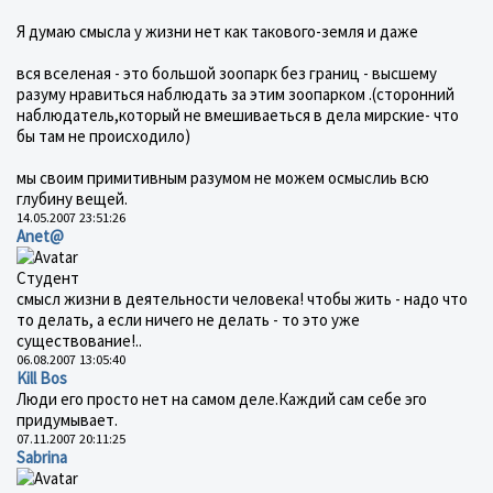
Я думаю смысла у жизни нет как такового-земля и даже
вся вселеная - это большой зоопарк без границ - высшему
разуму нравиться наблюдать за этим зоопарком .(сторонний
наблюдатель,который не вмешиваеться в дела мирские- что
бы там не происходило)
мы своим примитивным разумом не можем осмыслиь всю
глубину вещей.
14.05.2007 23:51:26
Anet@
Студент
смысл жизни в деятельности человека! чтобы жить - надо что
то делать, а если ничего не делать - то это уже
существование!..
06.08.2007 13:05:40
Kill Bos
Люди его просто нет на самом деле.Каждий сам себе эго
придумывает.
07.11.2007 20:11:25
Sabrina