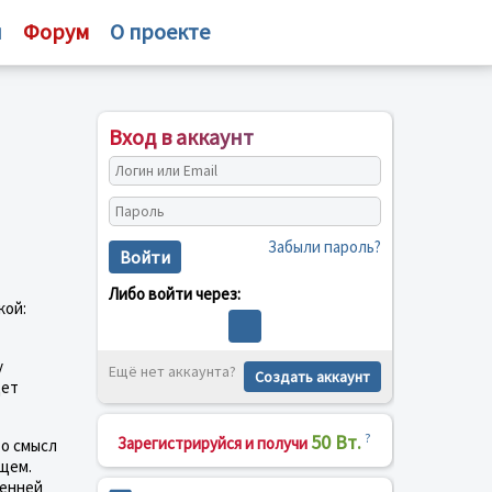
и
Форум
О проекте
Вход в аккаунт
Забыли пароль?
Войти
Либо войти через:
кой:
у
Ещё нет аккаунта?
Создать аккаунт
дет
50 Вт.
?
Зарегистрируйся и получи
то смысл
ущем.
ренней