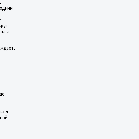
,
 одним
е,
круг
ться.
суждает,
здо
ас я
ной.