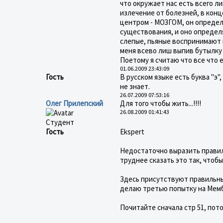
что окружает нас есть всего л
излечение от болезней, в кон
центром - МОЗГОМ, он определ
существования, и оно определ
слепые, пьяные воспринимают м
меня всево лиш выпив бутылку 
Поетому я считаю что все что е
01.06.2009 23:43:09
Гость
В русском языке есть буква "э"
не знает.
26.07.2009 07:53:16
Олег Прилепский
Для того чтобы жить...!!!!
26.08.2009 01:41:43
Студент
Гость
Ekspert
Недостаточно выразить правил
труднее сказать это так, чтобы
Здесь присутствуют правильные
делаю третью попытку на Мембр
Почитайте сначала стр 51, пото