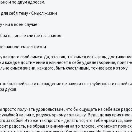
вно и по двум адресам.
ь для себя тему - Смысл жизни
 - ни в коем случае!
рать - иначе считается спамом.
ознанное-смысл жизни.
у каждого свой смысл. Да, это так, т.к. смысл есть цель, достижени
ого и каждое достижение цели несет в себе удовлетворение, приятн
ьно смысл жизни, каждого, быть счастливым, точнее все к этому
и по большей части нахождение ее зависит от глубинности нашей в
а духов.
бы просто получать удовольствие, что бы ощущать на себе все радо
 улыбкой на лице, радуясь яркому солнышку. Ведь, делая приятное
го за собой. Это же так просто – делать то, что тебе нравится, зан
сит радость, не обращая внимания на то плохое, что может проис
треть на жизнь в розовых очках! Как же это глупо!». Простите, а чт