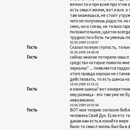
вечности и при всем при этом о
есть смысл жизни, вот и все. а
там окажешься, не стоит утруж
чего не получаешь радости. но 
смех, но и слезы, не только га
положительное, цветок всегда 
трудности и боль ты умеешь по
02.05.2009 13:59:57
Гость
Сказал полную глупость, толь
02.05.2009 14:40:36
Гость
сейчас многие потеряли смысл ж
средство которое помогло мне..
зеркалах" .... появляется горд
этого правда хорошо не станови
действовать, то есть шансы на
10.05.2009 13:33:22
Гость
и какие шансы? вот конкретном
ему разница - его там уже не б
невозможно.
20.05.2009 20:33:56
Гость
ВОТ моя теория: согласно библ
человека Свой Дух. Если ето та
даная нам есть в кокойто мере 
было то смысл жизнь был бы в