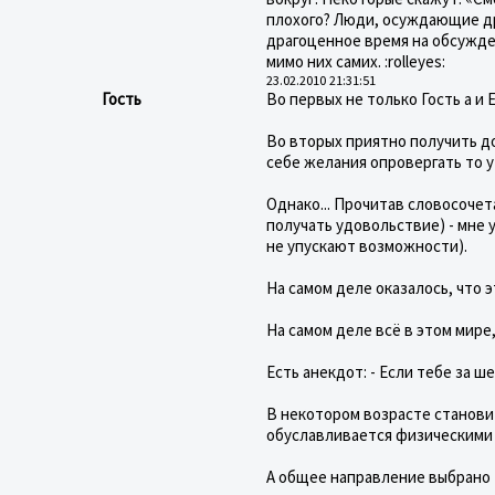
плохого? Люди, осуждающие дру
драгоценное время на обсужде
мимо них самих. :rolleyes:
23.02.2010 21:31:51
Гость
Во первых не только Гость а и E
Во вторых приятно получить до
себе желания опровергать то у
Однако... Прочитав словосочет
получать удовольствие) - мне 
не упускают возможности).
На самом деле оказалось, что
На самом деле всё в этом мире,
Есть анекдот: - Если тебе за ш
В некотором возрасте станови
обуславливается физическими н
А общее направление выбрано 