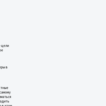
е цели
ое
еры в
стные
 самому
иматься
ходить
о в этом