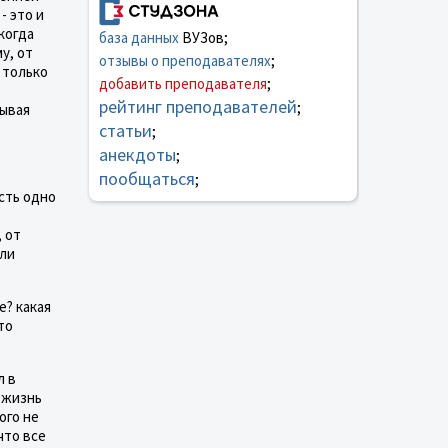
- это и
когда
база данных
ВУЗов;
у, от
отзывы о преподавателях
;
е только
добавить преподавателя
;
рейтинг преподавателей
;
тывая
статьи
;
анекдоты
;
пообщаться
;
есть одно
, от
сли
е? какая
то
л в
о жизнь
ого не
что все