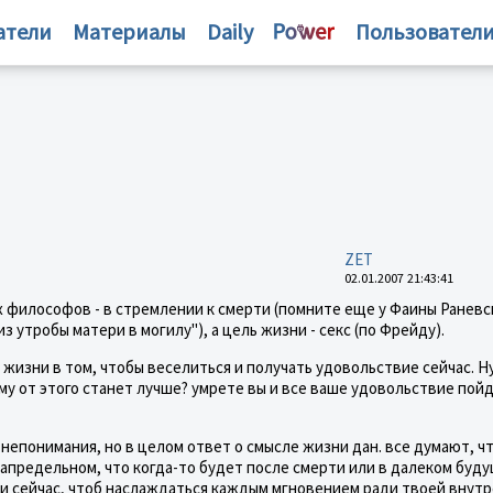
атели
Материалы
Daily
Пользовател
ZET
02.01.2007 21:43:41
 философов - в стремлении к смерти (помните еще у Фаины Раневс
з утробы матери в могилу"), а цель жизни - секс (по Фрейду).
жизни в том, чтобы веселиться и получать удовольствие сейчас. Н
му от этого станет лучше? умрете вы и все ваше удовольствие пой
 непонимания, но в целом ответ о смысле жизни дан. все думают, ч
апредельном, что когда-то будет после смерти или в далеком буд
ь и сейчас, чтоб наслаждаться каждым мгновением ради твоей внут