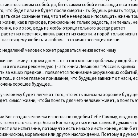
ставаться самим ссобой. да, быть самим собой и наслаждаться этим 
 то, что будет или не будет после смерти - ты будешь решать тогда, 
дать свое сознание тем, что тебе неведомо и посвящать жизнь том
в жизни, как в природе, прекрасны не только радость, а и печаль, н
рмония, но и хаос, ведь из якобы отрицательного всегда растет
растет из перегноя, жизнь растет из смерти. и порой только испы
-настоящему любить. а любовь - это квинтэссенция жизни.
ко недалекий человек может радоваться неизвестно чему
изни.... живут одним днём.... от этого многие проблемы у людей... 
. и я его всем рекомендую:) - это книга Левашова "Россия в кривых
ость за наших предков... появляется понимание окружающих событий
тся... и самое главное понимание, что будущее зависит от нас и, е
 очень хорошее будущее...
у человеку будет легче от того, что есть шансы на хорошее будуще
удет. смысл жизни, чтобы понять для чего человек живет, а понять э
ии Бог создал человека из пепла по подобии Себе Самому, и вдохну
к то мы есть частица Бога и Бог находиться в нас самих. Я думаю чт
тест или испытание, потому что есть начало и есть конец, если б ет
 физичиском, моральном или другом наслождении. Поетому я думаю 