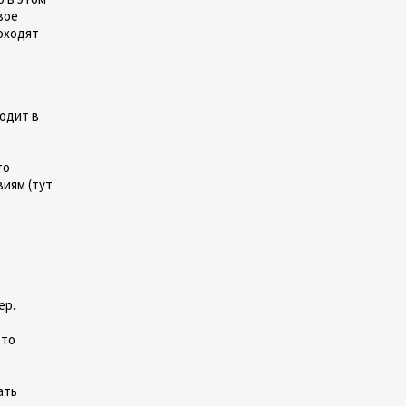
вое
оходят
ходит в
то
виям (тут
ер.
это
ать