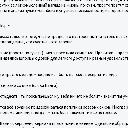
гих за легкомысленный взгляд на жизнь, по-сути, просто тратят с
ние и анализ чужих «ошибок» и упускают возможности, которые пр
kspert.
казательство того, что не предвзято настроенный читатель не на
тверждение, что счастье - это хорошо.
ание (просто получать) - меня посетило сомнение. Прочитав - (прос
увиделись шприцы с дозой для лёгкого доступа к разным удовольст
 это просто молодёжное, может быть детское восприятие мира.
 связано со всем (слова Ванги).
естьдесят - ты просыпаешься и у тебя ничего не болит - значит ты ум
тся всё труднее придерживаться политики розовых очков. Иногда 
едомоганиями, иногда - жизнь бьёт ключом - и всё по голове...
Вами совершенно верно - это моё личное мнение. Однако не обращ