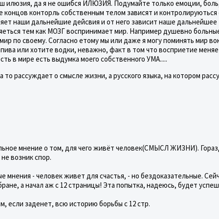
иш илюзия, да я не ошибся ИЛЮЗИЯ. Подумайте только емоции, боль
це концов конторль собственным телом зависят и контролируються
яет наши дальнейшие дейсвия и от него зависит наше дальнейшее
яеться тем как МОЗГ воспринимает мир. Например душевно больны
ир по своему. Согласно етому мы или даже я могу поминять мир во
пива или хотите водки, неважно, факт в том что восприетие меняе
сть в мире есть выдумка моего собственного УМА.....
, а то рассуждает о смысле жизни, а русского языка, на котором рас
ьное мнение о том, для чего живёт человек(СМЫСЛ ЖИЗНИ). Гора
 не возник спор.
 мнения - человек живет для счастья, - но бездоказательные. Сейч
ане, а начал аж с 12 страницы! Эта попытка, надеюсь, будет успеш
м, если заденет, всю историю борьбы с 12 стр.