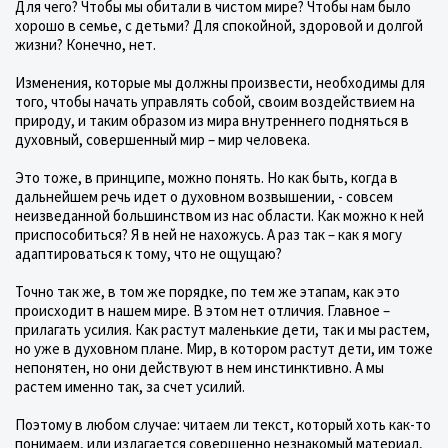
Для чего? Чтобы мы обитали в чистом мире? Чтобы нам было
хорошо в семье, с детьми? Для спокойной, здоровой и долгой
жизни? Конечно, нет.
Изменения, которые мы должны произвести, необходимы для
того, чтобы начать управлять собой, своим воздействием на
природу, и таким образом из мира внутреннего подняться в
духовный, совершенный мир – мир человека.
Это тоже, в принципе, можно понять. Но как быть, когда в
дальнейшем речь идет о духовном возвышении, - совсем
неизведанной большинством из нас области. Как можно к ней
приспособиться? Я в ней не нахожусь. А раз так – как я могу
адаптироваться к тому, что не ощущаю?
Точно так же, в том же порядке, по тем же этапам, как это
происходит в нашем мире. В этом нет отличия. Главное –
прилагать усилия. Как растут маленькие дети, так и мы растем,
но уже в духовном плане. Мир, в котором растут дети, им тоже
непонятен, но они действуют в нем инстинктивно. А мы
растем именно так, за счет усилий.
Поэтому в любом случае: читаем ли текст, который хоть как-то
понимаем, или излагается совершенно незнакомый материал,