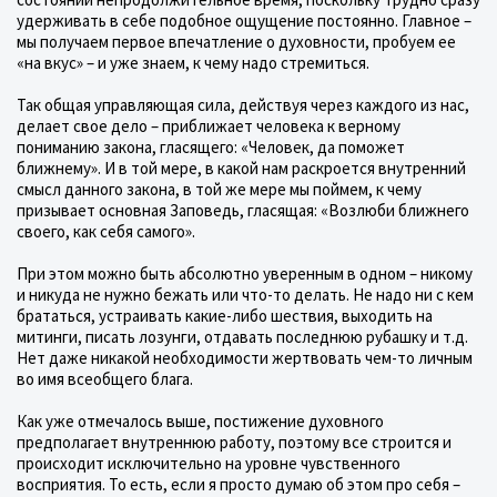
удерживать в себе подобное ощущение постоянно. Главное –
мы получаем первое впечатление о духовности, пробуем ее
«на вкус» – и уже знаем, к чему надо стремиться.
Так общая управляющая сила, действуя через каждого из нас,
делает свое дело – приближает человека к верному
пониманию закона, гласящего: «Человек, да поможет
ближнему». И в той мере, в какой нам раскроется внутренний
смысл данного закона, в той же мере мы поймем, к чему
призывает основная Заповедь, гласящая: «Возлюби ближнего
своего, как себя самого».
При этом можно быть абсолютно уверенным в одном – никому
и никуда не нужно бежать или что-то делать. Не надо ни с кем
брататься, устраивать какие-либо шествия, выходить на
митинги, писать лозунги, отдавать последнюю рубашку и т.д.
Нет даже никакой необходимости жертвовать чем-то личным
во имя всеобщего блага.
Как уже отмечалось выше, постижение духовного
предполагает внутреннюю работу, поэтому все строится и
происходит исключительно на уровне чувственного
восприятия. То есть, если я просто думаю об этом про себя –