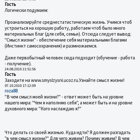
Гость
Логически подумаем:
Проанализируйте среднестатистическую жизнь. Учимся чтоб
устроиться на хорошую работу, работаем чтоб было много
материальных благ (для себя, семьи). Отсюда следует вывод:
"Смысл жизни" - обеспечение себя материальными благами
(Инстинкт самосохранения) и размножаемся.
Даже первобытный человек сюда подходит (обучение - работа
- получение).
24.08.2010 21:51:56
Гость
Заходите на www.smyslzysni.ucoz.ru.Узнайте смысл жизни!
07.10.2010 17:12:09
roza88
"В чем смысл моей жизни?" - ответ может быть на уровне
нашего мира: "Чем я наполняю себя", а может быть и на уровне
духовного мира: "Кого наслаждаю я?"
Что делать со своей жизнью. Куда идти? Я должен разгадать
"в чем смысл жизни?" Для чего живем? Почему живем? В чем