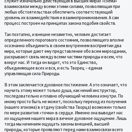
служит изначально действующая в высших мирах «схема»
взаимосвязи между всеми этими силами, позволяющая при
любых обстоятельствах обеспечить соответствующий
уровень их взаимодействия и взаимопроникновения. А сам
процесс построен на принципах закона подобия свойств.
Так поэтапно, и внешне незаметно, человек достигает
определенного порогового состояния, позволяющего вполне
осознанно объединить в своем внутреннем восприятии два
мира, которые дают ему представление обо всем мироздании,
раскрывают связь между всеми частями природы и всем, что
вокруг нас. И тогда он видит, что это Единство,
объединяющее всех и вся, и есть Творец – единая
управляющая сила Природы.
В этом заключается духовное постижение. А это означает, что
научить этому может только душа, как некий инструктор,
последовательно и плавно обучающий человека изнутри. По
иному просто быть не может, поскольку переход из получения
(нашего эгоизма) в отдачу (свойства Творца) возможен только
по мере развития «точки» в сердце. Именно она выводит нас
из ощущения нашего мира в вечное духовное ощущение. Лишь
тогда мы начинаем ощущать законы внешней, высшей
природы, которые проявляют перед нами взаимосвязи всего