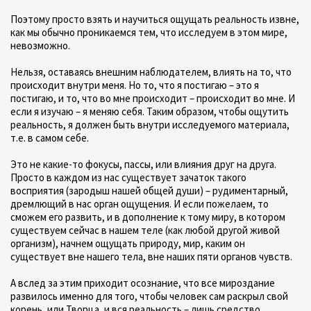
Поэтому просто взять и научиться ощущать реальность извне,
как мы обычно проникаемся тем, что исследуем в этом мире,
невозможно.
Нельзя, оставаясь внешним наблюдателем, влиять на то, что
происходит внутри меня. Но то, что я постигаю – это я
постигаю, и то, что во мне происходит – происходит во мне. И
если я изучаю – я меняю себя. Таким образом, чтобы ощутить
реальность, я должен быть внутри исследуемого материала,
т.е. в самом себе.
Это не какие-то фокусы, пассы, или влияния друг на друга.
Просто в каждом из нас существует зачаток такого
восприятия (зародыш нашей общей души) – рудиментарный,
дремлющий в нас орган ощущения. И если пожелаем, то
сможем его развить, и в дополнение к тому миру, в котором
существуем сейчас в нашем теле (как любой другой живой
организм), начнем ощущать природу, мир, каким он
существует вне нашего тела, вне наших пяти органов чувств.
А вслед за этим приходит осознание, что все мироздание
развилось именно для того, чтобы человек сам раскрыл свой
корень, или Творца, и вся реальность – лишь средство