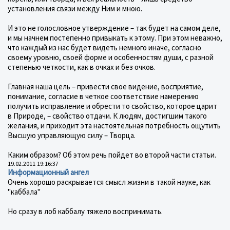
установления связи между Ним и мною.
И это не голословное утверждение – так будет на самом деле,
и мы начнем постепенно привыкать к этому. При этом неважно,
что каждый из нас будет видеть немного иначе, согласно
своему уровню, своей форме и особенностям души, с разной
степенью четкости, как в очках и без очков.
Главная наша цель – привести свое видение, восприятие,
понимание, согласие в четкое соответствие намерению
получить исправление и обрести то свойство, которое царит
в Природе, – свойство отдачи. К людям, достигшим такого
желания, и приходит эта настоятельная потребность ощутить
Высшую управляющую силу – Творца.
Каким образом? Об этом речь пойдет во второй части статьи.
19.02.2011 19:16:37
Информационный ангел
Очень хорошо раскрывается смысл жизни в такой науке, как
"каббала"
Но сразу в лоб каббалу тяжело воспринимать.