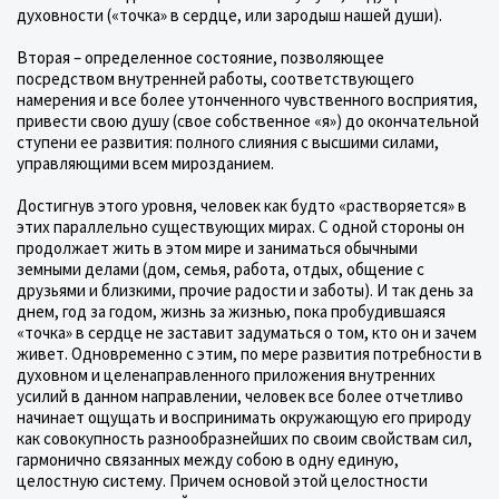
духовности («точка» в сердце, или зародыш нашей души).
Вторая – определенное состояние, позволяющее
посредством внутренней работы, соответствующего
намерения и все более утонченного чувственного восприятия,
привести свою душу (свое собственное «я») до окончательной
ступени ее развития: полного слияния с высшими силами,
управляющими всем мирозданием.
Достигнув этого уровня, человек как будто «растворяется» в
этих параллельно существующих мирах. С одной стороны он
продолжает жить в этом мире и заниматься обычными
земными делами (дом, семья, работа, отдых, общение с
друзьями и близкими, прочие радости и заботы). И так день за
днем, год за годом, жизнь за жизнью, пока пробудившаяся
«точка» в сердце не заставит задуматься о том, кто он и зачем
живет. Одновременно с этим, по мере развития потребности в
духовном и целенаправленного приложения внутренних
усилий в данном направлении, человек все более отчетливо
начинает ощущать и воспринимать окружающую его природу
как совокупность разнообразнейших по своим свойствам сил,
гармонично связанных между собою в одну единую,
целостную систему. Причем основой этой целостности