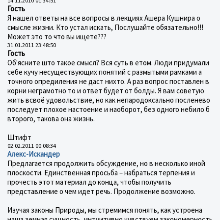
14.11.2010 01:34:51
Гость
Я нашел ответы на все вопросы в лекциях Ашера Кушнира о
смысле жизни. Кто устал искать, Послушайте обязательно!!!
Может это то что вы ищете???
31.01.2011 23:48:50
Гость
Об'ясните што такое смысл? Вся суть в етом. Люди придумали
себе кучу несуществующих понятий с размытыми рамками а
точного опредиления не даст нихто. А раз вопрос поставлен в
корни неграмотно то и ответ будет от болды. Я вам советую
жить всвоё удовольствие, но как непародоксально посленево
последует плохое настоение и наоборот, без одного небило б
второго, такова она жизнь.
Штифт
02.02.2011 00:08:34
Алекс-Искандер
Предлагается продолжить обсуждение, но в несколько иной
плоскости. Единственная просьба – набраться терпения и
прочесть этот материал до конца, чтобы получить
представление о чем идет речь. Продолжение возможно.
Изучая законы Природы, мы стремимся понять, как устроена
наша земная сущность, интуитивно чувствуем закономерность