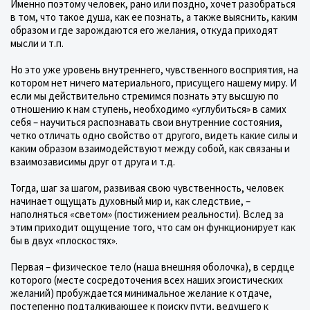
Именно поэтому человек, рано или поздно, хочет разобраться
в том, что такое душа, как ее познать, а также выяснить, каким
образом и где зарождаются его желания, откуда приходят
мысли и т.п.
Но это уже уровень внутреннего, чувственного восприятия, на
котором нет ничего материального, присущего нашему миру. И
если мы действительно стремимся познать эту высшую по
отношению к нам ступень, необходимо «углубиться» в самих
себя – научиться распознавать свои внутренние состояния,
четко отличать одно свойство от другого, видеть какие силы и
каким образом взаимодействуют между собой, как связаны и
взаимозависимы друг от друга и т.д.
Тогда, шаг за шагом, развивая свою чувственность, человек
начинает ощущать духовный мир и, как следствие, –
наполняться «светом» (постижением реальности). Вслед за
этим приходит ощущение того, что сам он функционирует как
бы в двух «плоскостях».
Первая – физическое тело (наша внешняя оболочка), в сердце
которого (месте сосредоточения всех наших эгоистических
желаний) пробуждается минимальное желание к отдаче,
постепенно подталкивающее к поиску пути, ведущего к