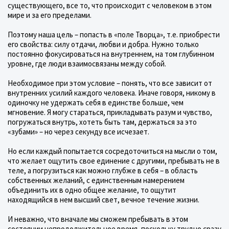
существующего, все то, что происходит с человеком в этом
мире и за его пределами.
Поэтому наша цель – попасть в «поле Творца», т.е. приобрести
его свойства: силу отдачи, любви и добра. Нужно только
постоянно фокусироваться на внутреннем, на том глубинном
уровне, где люди взаимосвязаны между собой.
Необходимое при этом условие – понять, что все зависит от
внутренних усилий каждого человека. Иначе говоря, никому в
одиночку не удержать себя в единстве больше, чем
мгновение. Я могу стараться, прикладывать разум и чувство,
погружаться внутрь, хотеть быть там, держаться за это
«зубами» – но через секунду все исчезает.
Но если каждый попытается сосредоточиться на мысли о том,
что желает ощутить свое единение с другими, пребывать не в
теле, а погрузиться как можно глубже в себя – в область
собственных желаний, с единственным намерением
объединить их в одно общее желание, то ощутит
находящийся в нем высший свет, вечное течение жизни.
И неважно, что вначале мы сможем пребывать в этом
состоянии непродолжительное время, поскольку трудно сразу