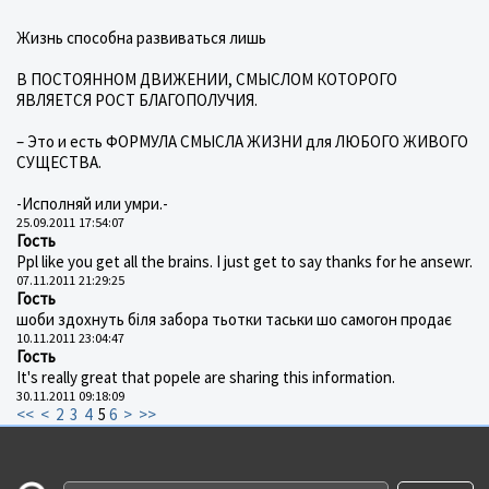
Жизнь способна развиваться лишь
В ПОСТОЯННОМ ДВИЖЕНИИ, СМЫСЛОМ КОТОРОГО
ЯВЛЯЕТСЯ РОСТ БЛАГОПОЛУЧИЯ.
– Это и есть ФОРМУЛА СМЫСЛА ЖИЗНИ для ЛЮБОГО ЖИВОГО
СУЩЕСТВА.
-Исполняй или умри.-
25.09.2011 17:54:07
Гость
Ppl like you get all the brains. I just get to say thanks for he ansewr.
07.11.2011 21:29:25
Гость
шоби здохнуть біля забора тьотки таськи шо самогон продає
10.11.2011 23:04:47
Гость
It's really great that popele are sharing this information.
30.11.2011 09:18:09
<<
<
2
3
4
5
6
>
>>