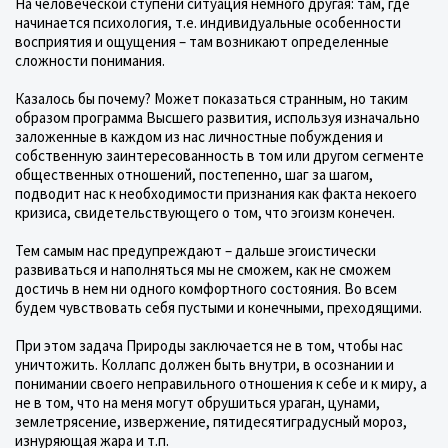
На человеческой ступени ситуация немного другая: там, где
начинается психология, т.е. индивидуальные особенности
восприятия и ощущения – там возникают определенные
сложности понимания.
Казалось бы почему? Может показаться странным, но таким
образом программа Высшего развития, используя изначально
заложенные в каждом из нас личностные побуждения и
собственную заинтересованность в том или другом сегменте
общественных отношений, постепенно, шаг за шагом,
подводит нас к необходимости признания как факта некоего
кризиса, свидетельствующего о том, что эгоизм конечен.
Тем самым нас предупреждают – дальше эгоистически
развиваться и наполняться мы не сможем, как не сможем
достичь в нем ни одного комфортного состояния. Во всем
будем чувствовать себя пустыми и конечными, преходящими.
При этом задача Природы заключается не в том, чтобы нас
уничтожить. Коллапс должен быть внутри, в осознании и
понимании своего неправильного отношения к себе и к миру, а
не в том, что на меня могут обрушиться ураган, цунами,
землетрясение, извержение, пятидесятиградусный мороз,
изнуряющая жара и т.п.