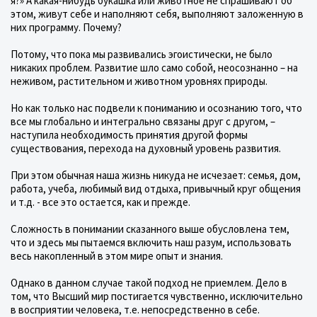
я?» А какая-нибудь букашка или животное не спрашивают об
этом, живут себе и наполняют себя, выполняют заложенную в
них программу. Почему?
Потому, что пока мы развивались эгоистически, не было
никаких проблем. Развитие шло само собой, неосознанно – на
неживом, растительном и животном уровнях природы.
Но как только нас подвели к пониманию и осознанию того, что
все мы глобально и интегрально связаны друг с другом, –
наступила необходимость принятия другой формы
существования, перехода на духовный уровень развития.
При этом обычная наша жизнь никуда не исчезает: семья, дом,
работа, учеба, любимый вид отдыха, привычный круг общения
и т.д. - все это остается, как и прежде.
Сложность в понимании сказанного выше обусловлена тем,
что и здесь мы пытаемся включить наш разум, использовать
весь накопленный в этом мире опыт и знания.
Однако в данном случае такой подход не приемлем. Дело в
том, что Высший мир постигается чувственно, исключительно
в восприятии человека, т.е. непосредственно в себе.