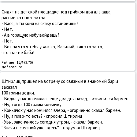
Сидят на детской площадке под гpибком два алакаша,
pаспивают пол-литpа.
- Вася, а ты коня на скаку остановишь?
- Hет.
- А в гоpящую избу войдешь?
- Hет.
- Вот за что я тебя уважаю, Василий, так это за то,
что ты - не баба!
Рейтинг:
15/4
(3.75)
Добавлено:
Штирлиц пришел на встречу со связным в знакомый бар и
заказал
100 грамм водки.
- Водка у нас кончилась еще два дня назад, - извинился бармен.
- Ну, тогда 100 грамм коньячку.
- Коньячок у нас кончился вчера, - огорченно сказал бармен.
- Ну, а пиво-то есть? - спросил Штирлиц.
- Увы, закончилось сегодня утром, - сказал бармен.
"Значит, связной уже здесь", - подумал Штирлиц...