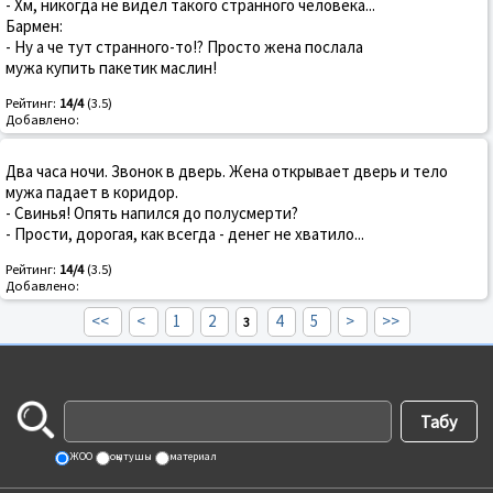
- Хм, никогда не видел такого странного человека...
Бармен:
- Ну а че тут странного-то!? Просто жена послала
мужа купить пакетик маслин!
Рейтинг:
14/4
(3.5)
Добавлено:
Два часа ночи. Звонок в дверь. Жена открывает дверь и тело
мужа падает в коридор.
- Свинья! Опять напился до полусмерти?
- Прости, дорогая, как всегда - денег не хватило...
Рейтинг:
14/4
(3.5)
Добавлено:
<<
<
1
2
4
5
>
>>
3
ЖОО
оқытушы
материал