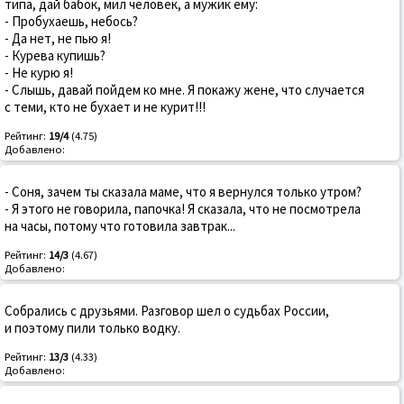
типа, дай бабок, мил человек, а мужик ему:
- Пробухаешь, небось?
- Да нет, не пью я!
- Курева купишь?
- Не курю я!
- Слышь, давай пойдем ко мне. Я покажу жене, что случается
с теми, кто не бухает и не курит!!!
Рейтинг:
19/4
(4.75)
Добавлено:
- Соня, зачем ты сказала маме, что я вернулся только утром?
- Я этого не говорила, папочка! Я сказала, что не посмотрела
на часы, потому что готовила завтрак...
Рейтинг:
14/3
(4.67)
Добавлено:
Собрались с друзьями. Разговор шел о судьбах России,
и поэтому пили только водку.
Рейтинг:
13/3
(4.33)
Добавлено: