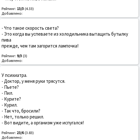
Рейтинг:
13/3
(4.33)
Добавлено:
- Что такое скорость света?
- Это когда вы успеваете из холодильника вытащить бутылку
пива
прежде, чем там загорится лампочка!
Рейтинг:
9/3
(3)
Добавлено:
У психиатpа.
- Доктоp, y меня pyки тpясyтся.
- Пьете?
- Пил.
- Кypите?
- Кypил.
- Так что, бpосили?
- Hет, только pешил.
- Вот видите, а оpганизм yже испyгался!
Рейтинг:
23/6
(3.83)
Добавлено: