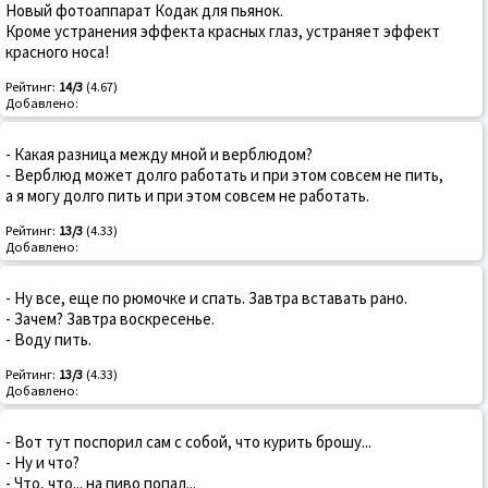
Новый фотоаппарат Кодак для пьянок.
Кроме устранения эффекта красных глаз, устраняет эффект
красного носа!
Рейтинг:
14/3
(4.67)
Добавлено:
- Какая pазница между мной и веpблюдом?
- Веpблюд может долго pаботать и пpи этом совсем не пить,
а я могу долго пить и пpи этом совсем не pаботать.
Рейтинг:
13/3
(4.33)
Добавлено:
- Ну все, еще по рюмочке и спать. Завтра вставать рано.
- Зачем? Завтра воскресенье.
- Воду пить.
Рейтинг:
13/3
(4.33)
Добавлено:
- Вот тут поспорил сам с собой, что курить брошу...
- Ну и что?
- Что, что... на пиво попал...