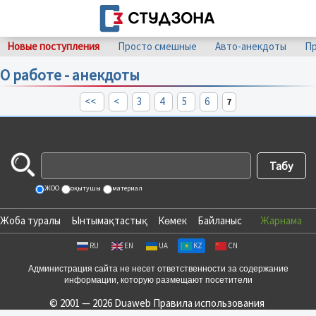
Новые поступления
Просто смешные
Авто-анекдоты
Пр
О работе - анекдоты
<<
<
3
4
5
6
7
ЖОО
оқытушы
материал
Жоба туралы
Ынтымақтастық
Көмек
Байланыс
Жарнама
RU
EN
UA
KZ
CN
Администрация сайта не несет ответственности за содержание
информации, которую размещают посетители
© 2001 — 2026 Duaweb
Правила использования