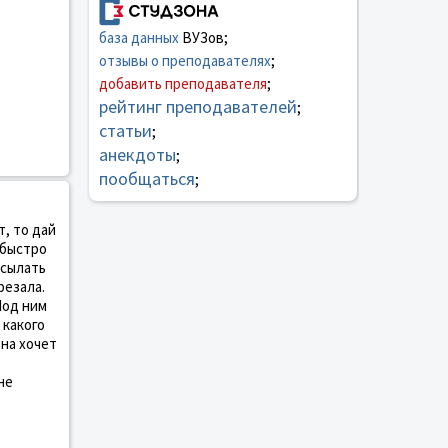
база данных
ВУЗов;
отзывы о преподавателях
;
добавить преподавателя
;
рейтинг преподавателей
;
статьи
;
анекдоты
;
пообщаться
;
т, то дай
 быстро
есылать
резала.
Под ним
 какого
она хочет
не