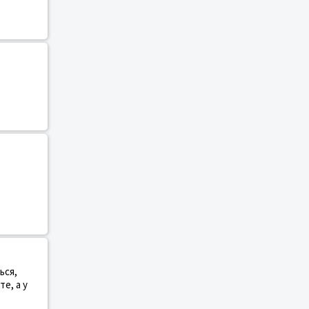
ься,
е, а у