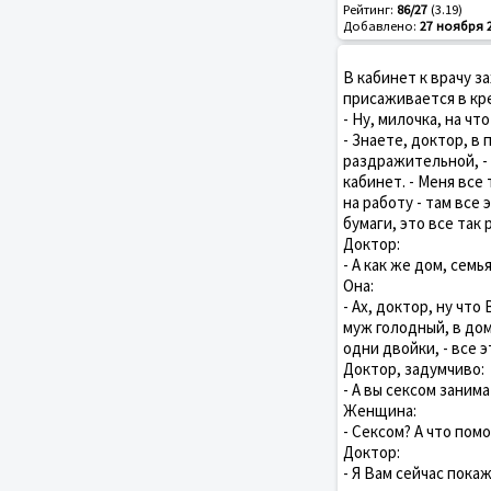
Рейтинг:
86/27
(3.19)
Добавлено:
27 ноября 
В кабинет к врачу 
присаживается в кре
- Ну, милочка, на чт
- Знаете, доктор, в
раздражительной, -
кабинет. - Меня все
на работу - там все
бумаги, это все так
Доктор:
- А как же дом, семь
Она:
- Ах, доктор, ну чт
муж голодный, в дом
одни двойки, - все э
Доктор, задумчиво:
- А вы сексом заним
Женщина:
- Сексом? А что помо
Доктор:
- Я Вам сейчас покаж