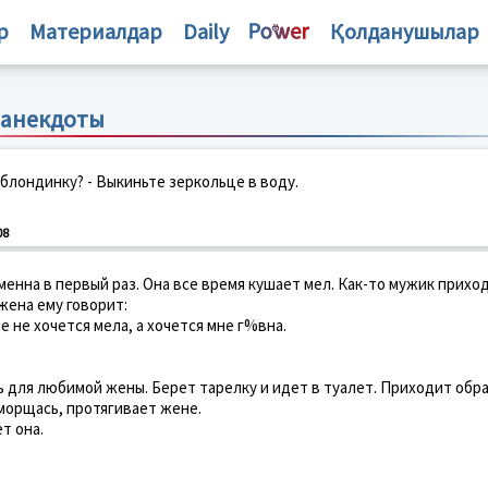
р
Материалдар
Daily
Қолданушылар
 анекдоты
 блондинку? - Выкиньте зеркольце в воду.
08
енна в первый раз. Она все время кушает мел. Как-то мужик прихо
 жена ему говорит:
е не хочется мела, а хочется мне г%вна.
ь для любимой жены. Берет тарелку и идет в туалет. Приходит обра
морщась, протягивает жене.
т она.