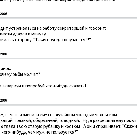
2007
дит устраиваться на работу секретаршей и говорит:
вести ударов в минуту...
авила в сторону: "Такая ерунда получается!!!"
2007
инок:
 почему рыбы молчат?
 в аквариум и попробуй что-нибудь сказать!
2007
у, отчего изменила ему со случайным молодым человеком:
дющий, грязный, оборванный, голодный... Ну, я разрешила ему помыт
 отдала твою старую рубашку и костюм... А он и спрашивает: "Скажит
 чего-нибудь, чем муж не пользуется?"