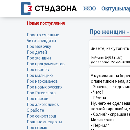
ЖОО
Оқытушыла
Новые поступления
Про женщин -
Просто смешные
Авто-анекдоты
Про Вовочку
Знаете, как утопить
Про детей
Про женщин
Рейтинг:
34/18
(1.89)
Добавлено:
22 июня 20
Про программистов
Про евреев
Про милицию
У мужика жена берем
Про наркоманов
с пакетиком мела, а
- Знаешь, сегодня мн
Про новых русских
- Чего?
Про Ржевского
- Г%вна.
Про психов
Ну, чего не сделаеш
Про алкоголиков
полной тарелкой и, 
О работе
- Солил? - спрашивае
Про секретарш
Молча солит.
Пошлые анекдоты
- Перчил?
Про семью