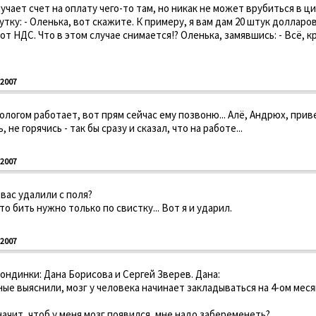
чает счет на оплату чего-то там, но никак не может врубиться в ц
тку: - Оленька, вот скажите. К примеру, я вам дам 20 штук долларов
т НДС. Что в этом случае снимается!? Оленька, замявшись: - Всё, к
2007
кологом работает, вот прям сейчас ему позвоню... Алё, Андрюх, прив
ь, не горячись - так бы сразу и сказал, что на работе...
2007
 вас удалили с поля?
 что бить нужно только по свистку... Вот я и ударил.
2007
ндинки: Дана Борисова и Сергей Зверев. Дана:
еные выяснили, мозг у человека начинает закладываться на 4-ом мес
Значит, чтоб у меня мозг появился, мне надо забеременеть?