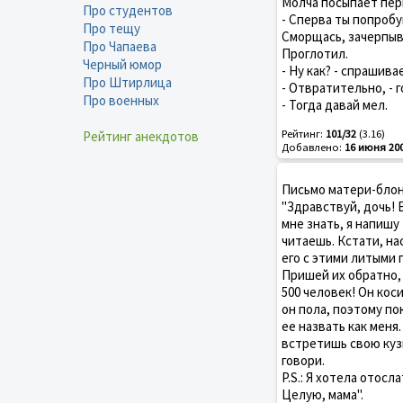
Молча посыпает пер
Про студентов
- Сперва ты попробуй
Про тещу
Сморщась, зачерпыв
Про Чапаева
Проглотил.
Черный юмор
- Ну как? - спрашива
Про Штирлица
- Отвратительно, - 
Про военных
- Тогда давай мел.
Рейтинг:
101/32
(3.16)
Рейтинг анекдотов
Добавлено:
16 июня 20
Письмо матери-блон
"Здравствуй, дочь! 
мне знать, я напишу
читаешь. Кстати, на
его с этими литыми 
Пришей их обратно, 
500 человек! Он кос
он пола, поэтому по
ее назвать как меня
встретишь свою кузи
говори.
P.S.: Я хотела отосл
Целую, мама".