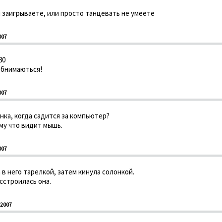
 заигрываете, или просто танцевать не умеете
007
80
обнимаються!
007
нка, когда садится за компьютер?
му что видит мышь.
007
 в него тарелкой, затем кинула солонкой.
асстроилась она.
2007