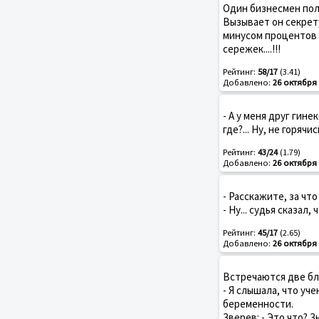
Один бизнесмен полу
Вызывает он секрету
минусом процентов о
сережек....!!!
Рейтинг:
58/17
(3.41)
Добавлено:
26 октября 
- А у меня друг гине
где?... Ну, не горячис
Рейтинг:
43/24
(1.79)
Добавлено:
26 октября 
- Расскажите, за что
- Ну... судья сказал,
Рейтинг:
45/17
(2.65)
Добавлено:
26 октября 
Встречаются две бло
- Я слышала, что уч
беременности.
Зверев: - Это что? 