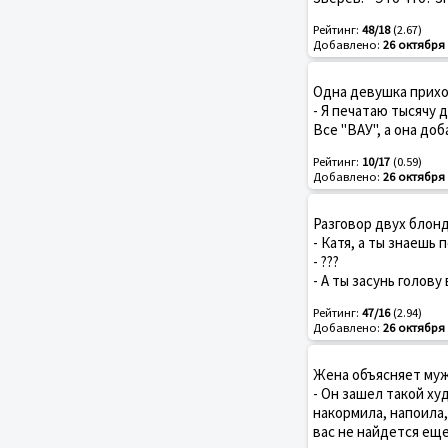
Рейтинг:
48/18
(2.67)
Добавлено:
26 октября 
Одна девушка прихо
- Я печатаю тысячу д
Все "ВАУ", а она доб
Рейтинг:
10/17
(0.59)
Добавлено:
26 октября 
Разговор двух блонд
- Катя, а ты знаешь
- ???
- А ты засунь голову
Рейтинг:
47/16
(2.94)
Добавлено:
26 октября 
Жена объясняет муж
- Он зашел такой ху
накормила, напоила,
вас не найдется еще