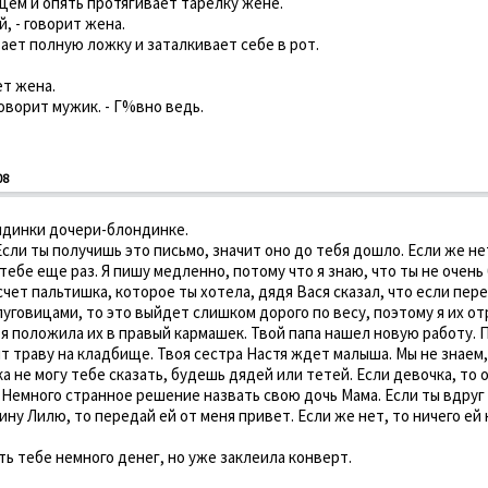
цем и опять протягивает тарелку жене.
, - говорит жена.
ает полную ложку и заталкивает себе в рот.
ет жена.
говорит мужик. - Г%вно ведь.
08
динки дочери-блондинке.
Если ты получишь это письмо, значит оно до тебя дошло. Если же не
 тебе еще раз. Я пишу медленно, потому что я знаю, что ты не очень
счет пальтишка, которое ты хотела, дядя Вася сказал, что если пер
пуговицами, то это выйдет слишком дорого по весу, поэтому я их от
я положила их в правый кармашек. Твой папа нашел новую работу. 
ит траву на кладбище. Твоя сестра Настя ждет малыша. Мы не знаем,
ка не могу тебе сказать, будешь дядей или тетей. Если девочка, то 
. Немного странное решение назвать свою дочь Мама. Если ты вдруг
ну Лилю, то передай ей от меня привет. Если же нет, то ничего ей 
ать тебе немного денег, но уже заклеила конверт.