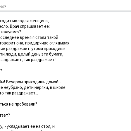
2007
заходит молодая женщина,
сло. Врач спрашивает ее:
о жалуемся?
 последнее время я стала такой
 говорит она, придирчиво оглядывая
 так раздражает: утром приходишь
 эти люди, целый день эти бумаги,
 раздражает, так раздражает!
я?
о Вы! Вечером приходишь домой -
е неубрано, дети неряхи, в школе
то так раздражает...
аться не пробовали?
гает?
у, - укладывает ее на стол, и