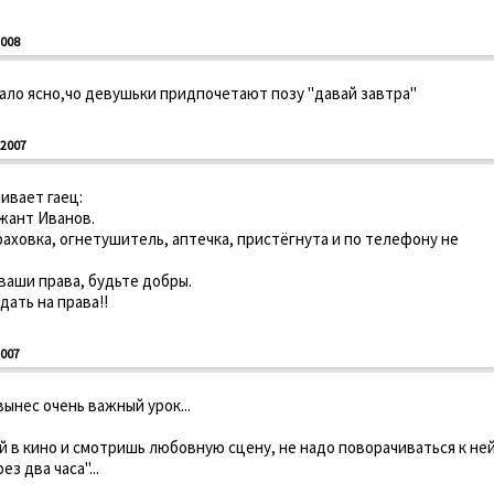
008
ало ясно,чо девушьки придпочетают позу "давай завтра"
2007
ивает гаец:
ржант Иванов.
раховка, огнетушитель, аптечка, пристёгнута и по телефону не
 ваши права, будьте добры.
дать на права!!
007
вынес очень важный урок...
ей в кино и смотришь любовную сцену, не надо поворачиваться к ней
з два часа"...