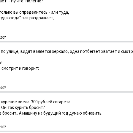
ет: - Ну что, полегче?
 только вы определитесь - или туда,
"туда-сюда" так раздражает,
2007
по улице, видят валяется зеркало, одна потбегает хватает и смотр
о!
 смотрит и говорит:
2007
а курение ввела. 300 рублей сигарета.
? Он так курить бросит?
не бросит.. А машину на будущий год думаю обновить.
2007