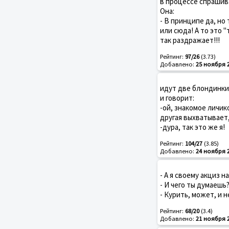
в процессе спрашива
Она:
- В принципе да, но
или сюда! А то это 
так раздражает!!!
Рейтинг:
97/26
(3.73)
Добавлено:
25 ноября 
идут две блондинки 
и говорит:
-ой, знакомое личик
другая выхватывает,
-дура, так это же я!
Рейтинг:
104/27
(3.85)
Добавлено:
24 ноября 
- А я своему акциз н
- И чего ты думаешь
- Курить, может, и 
Рейтинг:
68/20
(3.4)
Добавлено:
21 ноября 