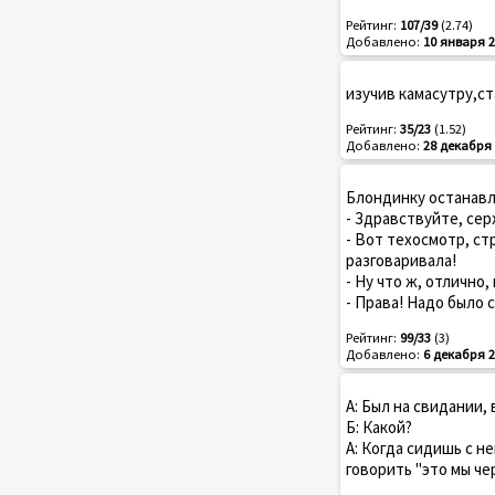
Рейтинг:
107/39
(2.74)
Добавлено:
10 января 2
изучив камасутру,ст
Рейтинг:
35/23
(1.52)
Добавлено:
28 декабря 
Блондинку останавл
- Здравствуйте, се
- Вот техосмотр, ст
разговаривала!
- Ну что ж, отлично,
- Права! Надо было с
Рейтинг:
99/33
(3)
Добавлено:
6 декабря 2
А: Был на свидании, 
Б: Какой?
А: Когда сидишь с н
говорить "это мы чере