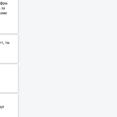
ифры.
 за
роме
ет, ты
яце