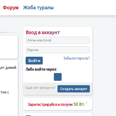
Форум
Жоба туралы
Вход в аккаунт
Забыли пароль?
Войти
дит домой
Либо войти через:
Ещё нет аккаунта?
Создать аккаунт
тно с
50 Вт.
?
Зарегистрируйся и получи