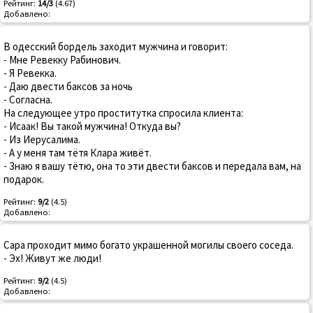
Рейтинг:
14/3
(4.67)
Добавлено:
В одесский бордель заходит мужчина и говорит:
- Мне Ревекку Рабинович.
- Я Ревекка.
- Даю двести баксов за ночь
- Согласна.
На следующее утро проститутка спросила клиента:
- Исаак! Вы такой мужчина! Откуда вы?
- Из Иерусалима.
- А у меня там тётя Клара живёт.
- Знаю я вашу тётю, она то эти двести баксов и передала вам, на
подарок.
Рейтинг:
9/2
(4.5)
Добавлено:
Сара проходит мимо богато украшенной могилы своего соседа.
- Эх! Живут же люди!
Рейтинг:
9/2
(4.5)
Добавлено: