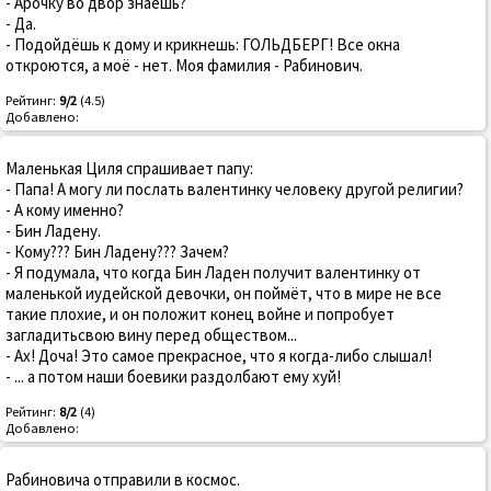
- Арочку во двор знаешь?
- Да.
- Подойдёшь к дому и крикнешь: ГОЛЬДБЕРГ! Все окна
откроются, а моё - нет. Моя фамилия - Рабинович.
Рейтинг:
9/2
(4.5)
Добавлено:
Маленькая Циля спрашивает папу:
- Папа! А могу ли послать валентинку человеку другой религии?
- А кому именно?
- Бин Ладену.
- Кому??? Бин Ладену??? Зачем?
- Я подумала, что когда Бин Ладен получит валентинку от
маленькой иудейской девочки, он поймёт, что в мире не все
такие плохие, и он положит конец войне и попробует
загладитьсвою вину перед обществом...
- Ах! Доча! Это самое прекрасное, что я когда-либо слышал!
- ... а потом наши боевики раздолбают ему хуй!
Рейтинг:
8/2
(4)
Добавлено:
Рабиновича отправили в космос.