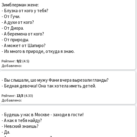
Зимблерман жене:
- Блузка от кого у тебя?
- От Гучи.
- А духи от кого?
- От Диора.
- А беремена от кого?
- От природы.
- А может от Шапиро?
- Их много в природе, откуда я знаю.
Рейтинг:
9/2
(4.5)
Добавлено:
- Вы слышали, шо мужу Фани вчера вырезали гланды?
- Бедная девочка! Она так хотела иметь детей.
Рейтинг:
13/3
(4.33)
Добавлено:
- Будешь у нас в Москве - заходи в гости!
- А как я тебя найду?
- Невский знаешь?
- Да.