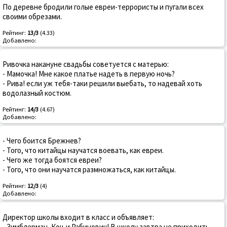
По деревне бродили голые евреи-террористы и пугали всех
своими обрезами.
Рейтинг:
13/3
(4.33)
Добавлено:
Ривочка накануне свадьбы советуется с матерью:
- Мамочка! Мне какое платье надеть в первую ночь?
- Рива! если уж тебя-таки решили выебать, то надевай хоть
водолазный костюм.
Рейтинг:
14/3
(4.67)
Добавлено:
- Чего боится Брежнев?
- Того, что китайцы научатся воевать, как евреи.
- Чего же тогда боятся евреи?
- Того, что они научатся размножаться, как китайцы.
Рейтинг:
12/3
(4)
Добавлено:
Директор школы входит в класс и объявляет:
- Зимблерман, Коц и Рабинович! В школу завтра не приходить -