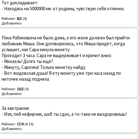
Тот докладывает:
- Находясь на 5000000 км. от родины, чувствую себя отлично.
Рейтинг:
8/2
(4)
Добавлено:
Пока Рабиновича не было дома, к его жене должен был прийти
любовник Миша. Они договорились, что Миша придёт, когда
услышит, как Сара кинула монету.
Проходит 3 часа. Сара не выдерживает и кричит вниз:
- Михаэль! Долго ты ещё?
- Минуту, Сарочка! Только монетку найду.
- Вот жидовская душа! Я ету монету уже три часа назад по
ниточке назад подняла.
Рейтинг:
10/2
(5)
Добавлено:
За завтраком:
- Изя, пей кефирчик, шоб ты сдох, а то-таки не выздоровишь!
Рейтинг:
17/4
(4.25)
Добавлено: