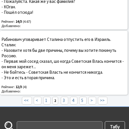
- Пожалуйста. Какая же у вас фамилия?
- КОган.
- Пошёл отсюда!
Рейтинг:
14/3
(4.67)
Добавлено:
Рабинович уговаривает Сталина отпустить его в Израиль.
Сталин:
- Назовите хотя бы две причины, почему вы хотите покинуть
Россию.
- Первая: мой сосед сказал, шо когда Советская Влась кончится -
он меня зарежет...
- Не бойтесь - Советская Власть не кончится никогда.
- Это и есть вторая причина.
Рейтинг:
12/3
(4)
Добавлено:
<<
<
1
3
4
5
>
>>
2