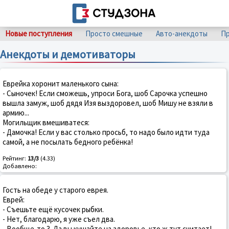
Новые поступления
Просто смешные
Авто-анекдоты
Пр
Анекдоты и демотиваторы
Еврейка хоронит маленького сына:
- Сыночек! Если сможешь, упроси Бога, шоб Сарочка успешно
вышла замуж, шоб дядя Изя выздоровел, шоб Мишу не взяли в
армию...
Могильщик вмешиватеся:
- Дамочка! Если у вас столько просьб, то надо было идти туда
самой, а не посылать бедного ребёнка!
Рейтинг:
13/3
(4.33)
Добавлено:
Гость на обеде у старого еврея.
Еврей:
- Съешьте ещё кусочек рыбки.
- Нет, благодарю, я уже съел два.
- Вообще-то 3. Да вы кушайте на здоровье, кто ж тут считает!