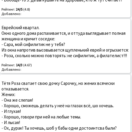
Рейтинг:
24/5
(4.8)
Добавлено:
Еврейский квартал.
Окно одного дома распахивается, и оттуда выглядывает полная
женщина и кричит соседке:
- Сара, мой сифилитик не у тебя?
Из окна напротив высовывается щупленький еврей и огрызается:
- Роза, сколько можно повторять: не сифилитик, а филателист!!!
Рейтинг:
14/3
(4.67)
Добавлено:
Тётя Роза сватает свою дочку Сарочку, но жених всячески
отказывается.
Жених:
- Она же слепая!
- Хорошо, сможешь делать у неё на глазах всё, шо хочешь.
- И глухая!
- Хорошо, говори при ней на любые темы.
- И лысая!
- Ох, дурак! Ты хочешь, шоб у бабы одни достоинтсва были?