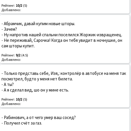
Рейтинг:
10/2
(5)
Добавлено:
- Абрамчик, давай купим новые шторы.
- Зачем?
- Ну напротив нашей спальни поселился Жоржик-извращенец.
- Не переживай, Сарочка! Когда он тебя увидит в ночнушке, он
сам шторы купит.
Рейтинг:
9/2
(4.5)
Добавлено:
- Только представь себе, Изя,: контролёр в автобусе на меня так
посмотрел, будто у меня нет билета.
- А ты?
- А я сделал вид, шо он у мине есть.
Рейтинг:
10/2
(5)
Добавлено:
- Рабинович, а от чего умер ваш сосед?
- Получил счёт за газ.