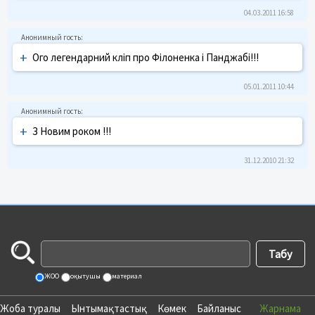
04.03.2011 16:58
+
Ого легендарний кліп про Філоненка і Панджабі!!!
05.01.2011 10:44
+
З Новим роком !!!
31.12.2010 21:32
ЖОО
оқытушы
материал
Жоба туралы
Ынтымақтастық
Көмек
Байланыс
Жарнама