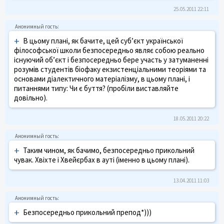
25.05.2011 22:11
+
В цьому плані, як бачите, цей суб’єкт української
філософської школи безпосередньо являє собою реально
існуючий об’єкт і безпосередньо бере участь у затуманенні
розумів студентів біофаку екзистенціальними теоріями та
основами діалектичного матеріалізму, в цьому плані, і
питаннями типу: Чи є буття? (пробіли виставляйте
довільно).
18.05.2011 20:22
+
Таким чином, як бачимо, безпосередньо прикольний
чувак. Хвіхте і Хвейєрбах в ауті (іменно в цьому плані).
13.04.2011 11:03
+
Безпосередньо прикольний препод*)))