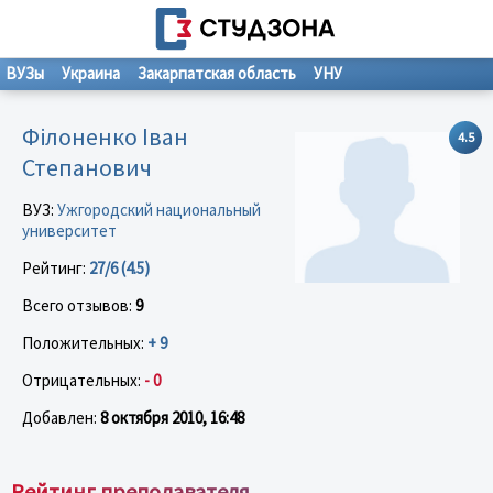
ВУЗы
Украина
Закарпатская область
УНУ
Філоненко Іван
4.5
Степанович
ВУЗ:
Ужгородский национальный
университет
Рейтинг:
27/6 (4.5)
Всего отзывов:
9
Положительных:
+ 9
Отрицательных:
- 0
Добавлен:
8 октября 2010, 16:48
Рейтинг преподавателя